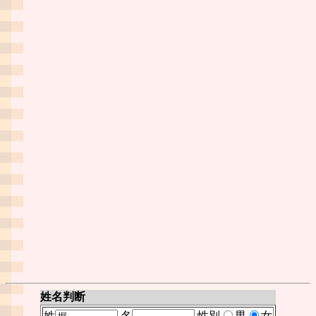
姓名判断
姓
名
性別
男
女