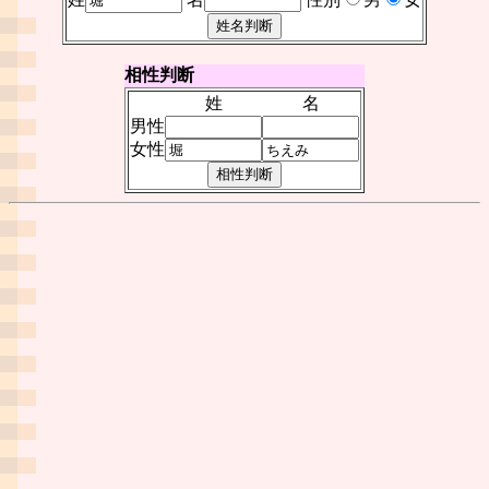
相性判断
姓
名
男性
女性