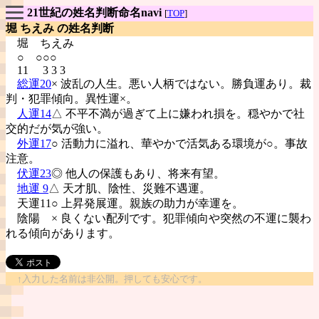
21世紀の姓名判断命名navi
[
TOP
]
堀 ちえみ の姓名判断
堀
ちえみ
○ ○○○
11 3 3 3
総運20
× 波乱の人生。悪い人柄ではない。勝負運あり。裁
判・犯罪傾向。異性運×。
人運14
△ 不平不満が過ぎて上に嫌われ損を。穏やかで社
交的だが気が強い。
外運17
○ 活動力に溢れ、華やかで活気ある環境が○。事故
注意。
伏運23
◎ 他人の保護もあり、将来有望。
地運 9
△ 天才肌、陰性、災難不遇運。
天運11○ 上昇発展運。親族の助力が幸運を。
陰陽
× 良くない配列です。犯罪傾向や突然の不運に襲わ
れる傾向があります。
↑入力した名前は非公開。押しても安心です。