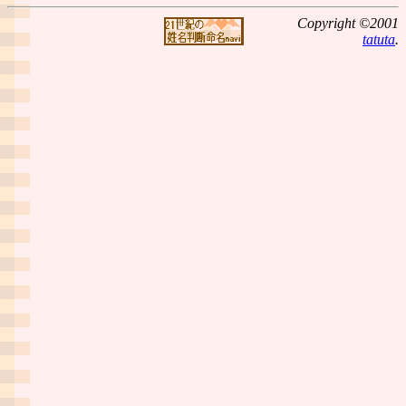
Copyright ©2001
tatuta
.