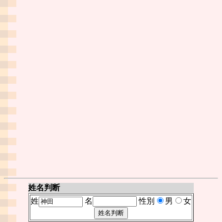
姓名判断
姓
名
性別
男
女