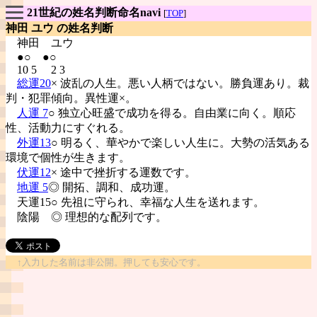
21世紀の姓名判断命名navi
[
TOP
]
神田 ユウ の姓名判断
神田
ユウ
●○ ●○
10 5 2 3
総運20
× 波乱の人生。悪い人柄ではない。勝負運あり。裁
判・犯罪傾向。異性運×。
人運 7
○ 独立心旺盛で成功を得る。自由業に向く。順応
性、活動力にすぐれる。
外運13
○ 明るく、華やかで楽しい人生に。大勢の活気ある
環境で個性が生きます。
伏運12
× 途中で挫折する運数です。
地運 5
◎ 開拓、調和、成功運。
天運15○ 先祖に守られ、幸福な人生を送れます。
陰陽
◎ 理想的な配列です。
↑入力した名前は非公開。押しても安心です。