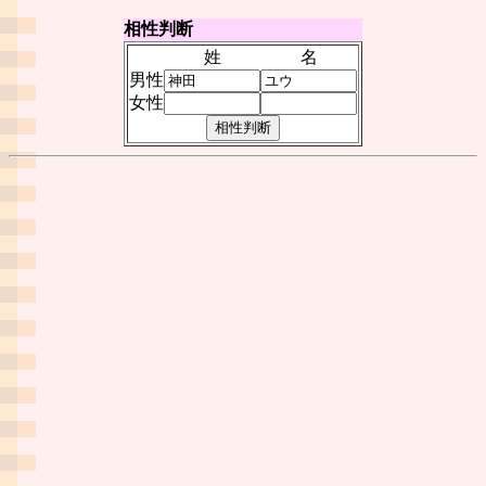
相性判断
姓
名
男性
女性