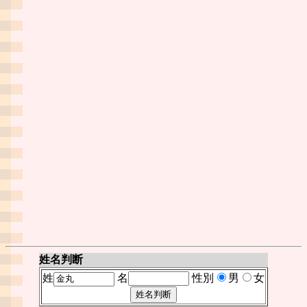
姓名判断
姓
名
性別
男
女