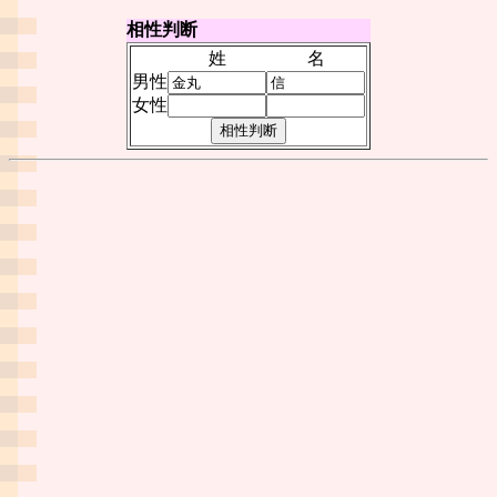
相性判断
姓
名
男性
女性