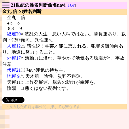
21世紀の姓名判断命名navi
[
TOP
]
金丸 信 の姓名判断
金丸
信
●○ ○
8 3 9
総運20
× 波乱の人生。悪い人柄ではない。勝負運あり。裁
判・犯罪傾向。異性運×。
人運12
△ 感性鋭く学芸才能に恵まれる。犯罪災難傾向あ
り。地道に努力すること。
外運17
○ 活動力に溢れ、華やかで活気ある環境が○。事故
注意。
伏運21
◎ 強い運気の持ち主。
地運 9
△ 天才肌、陰性、災難不遇運。
天運11○ 上昇発展運。親族の助力が幸運を。
陰陽
□ 悪くはない配列です。
↑入力した名前は非公開。押しても安心です。