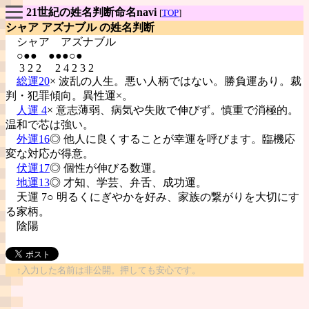
21世紀の姓名判断命名navi
[
TOP
]
シャア アズナブル の姓名判断
シャア
アズナブル
○●● ●●●○●
3 2 2 2 4 2 3 2
総運20
× 波乱の人生。悪い人柄ではない。勝負運あり。裁
判・犯罪傾向。異性運×。
人運 4
× 意志薄弱、病気や失敗で伸びず。慎重で消極的。
温和で芯は強い。
外運16
◎ 他人に良くすることが幸運を呼びます。臨機応
変な対応が得意。
伏運17
◎ 個性が伸びる数運。
地運13
◎ 才知、学芸、弁舌、成功運。
天運 7○ 明るくにぎやかを好み、家族の繋がりを大切にす
る家柄。
陰陽
↑入力した名前は非公開。押しても安心です。