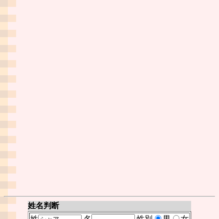
姓名判断
姓
名
性別
男
女