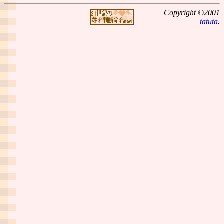
Copyright ©2001
tatuta
.