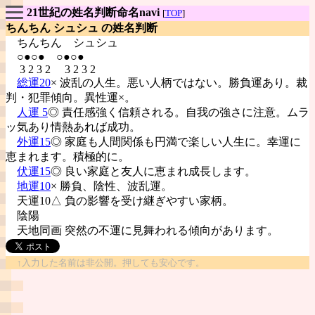
21世紀の姓名判断命名navi
[
TOP
]
ちんちん シュシュ の姓名判断
ちんちん
シュシュ
○●○● ○●○●
3 2 3 2 3 2 3 2
総運20
× 波乱の人生。悪い人柄ではない。勝負運あり。裁
判・犯罪傾向。異性運×。
人運 5
◎ 責任感強く信頼される。自我の強さに注意。ムラ
ッ気あり情熱あれば成功。
外運15
◎ 家庭も人間関係も円満で楽しい人生に。幸運に
恵まれます。積極的に。
伏運15
◎ 良い家庭と友人に恵まれ成長します。
地運10
× 勝負、陰性、波乱運。
天運10△ 負の影響を受け継ぎやすい家柄。
陰陽
天地同画 突然の不運に見舞われる傾向があります。
↑入力した名前は非公開。押しても安心です。