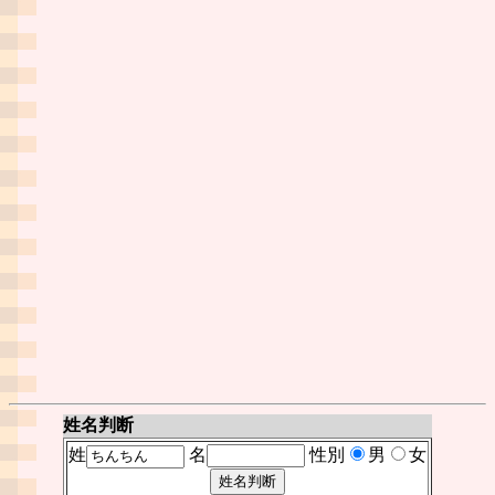
姓名判断
姓
名
性別
男
女