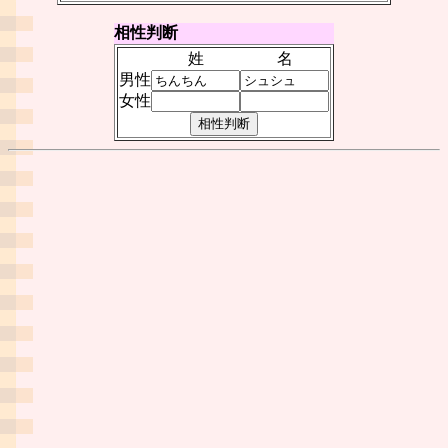
相性判断
姓
名
男性
女性