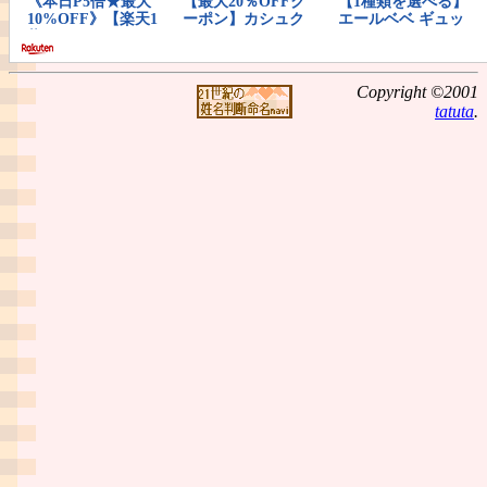
Copyright ©2001
tatuta
.