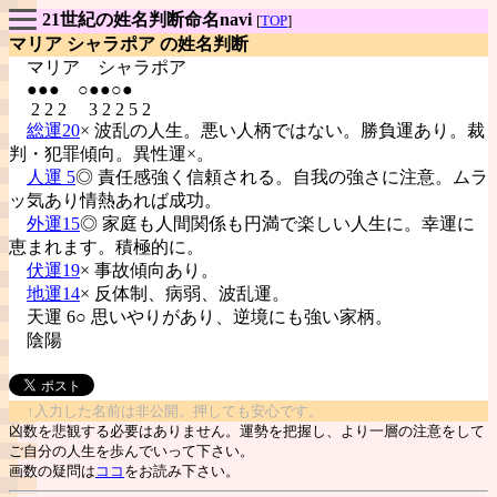
21世紀の姓名判断命名navi
[
TOP
]
マリア シャラポア の姓名判断
マリア
シャラポア
●●● ○●●○●
2 2 2 3 2 2 5 2
総運20
× 波乱の人生。悪い人柄ではない。勝負運あり。裁
判・犯罪傾向。異性運×。
人運 5
◎ 責任感強く信頼される。自我の強さに注意。ムラ
ッ気あり情熱あれば成功。
外運15
◎ 家庭も人間関係も円満で楽しい人生に。幸運に
恵まれます。積極的に。
伏運19
× 事故傾向あり。
地運14
× 反体制、病弱、波乱運。
天運 6○ 思いやりがあり、逆境にも強い家柄。
陰陽
↑入力した名前は非公開。押しても安心です。
凶数を悲観する必要はありません。運勢を把握し、より一層の注意をして
ご自分の人生を歩んでいって下さい。
画数の疑問は
ココ
をお読み下さい。