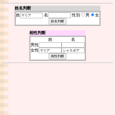
姓名判断
姓
名
性別
男
女
相性判断
姓
名
男性
女性