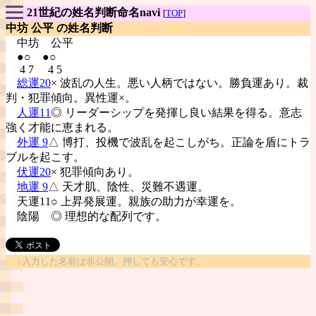
21世紀の姓名判断命名navi
[
TOP
]
中坊 公平 の姓名判断
中坊
公平
●○ ●○
4 7 4 5
総運20
× 波乱の人生。悪い人柄ではない。勝負運あり。裁
判・犯罪傾向。異性運×。
人運11
◎ リーダーシップを発揮し良い結果を得る。意志
強く才能に恵まれる。
外運 9
△ 博打、投機で波乱を起こしがち。正論を盾にトラ
ブルを起こす。
伏運20
× 犯罪傾向あり。
地運 9
△ 天才肌、陰性、災難不遇運。
天運11○ 上昇発展運。親族の助力が幸運を。
陰陽
◎ 理想的な配列です。
↑入力した名前は非公開。押しても安心です。