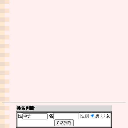
姓名判断
姓
名
性別
男
女