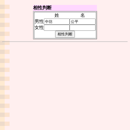
相性判断
姓
名
男性
女性