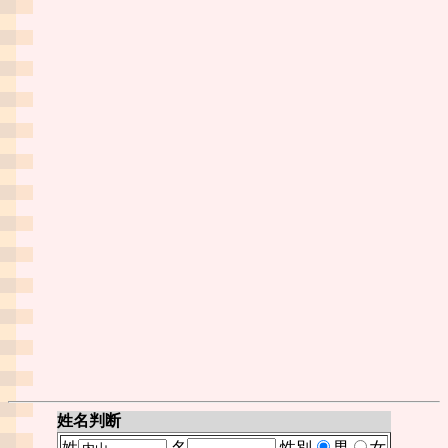
姓名判断
姓
名
性別
男
女