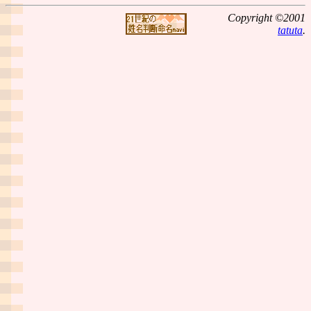
Copyright ©2001
tatuta
.