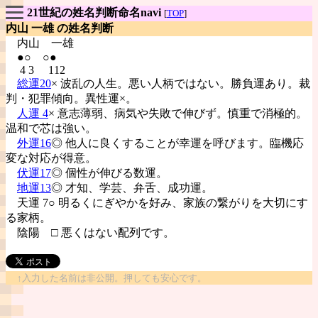
21世紀の姓名判断命名navi
[
TOP
]
内山 一雄 の姓名判断
内山
一雄
●○ ○●
4 3 112
総運20
× 波乱の人生。悪い人柄ではない。勝負運あり。裁
判・犯罪傾向。異性運×。
人運 4
× 意志薄弱、病気や失敗で伸びず。慎重で消極的。
温和で芯は強い。
外運16
◎ 他人に良くすることが幸運を呼びます。臨機応
変な対応が得意。
伏運17
◎ 個性が伸びる数運。
地運13
◎ 才知、学芸、弁舌、成功運。
天運 7○ 明るくにぎやかを好み、家族の繋がりを大切にす
る家柄。
陰陽
□ 悪くはない配列です。
↑入力した名前は非公開。押しても安心です。