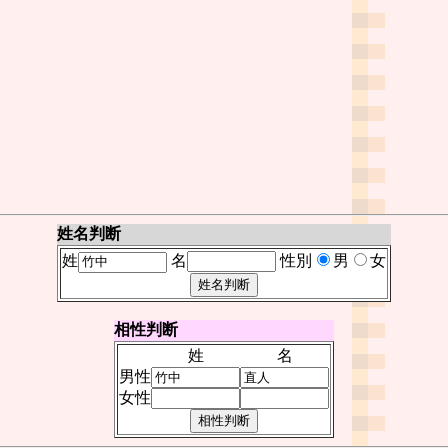
姓名判断
姓
名
性別
男
女
相性判断
姓
名
男性
女性