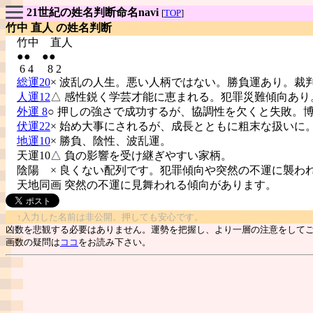
21世紀の姓名判断命名navi
[
TOP
]
竹中 直人 の姓名判断
竹中
直人
●● ●●
6 4 8 2
総運20
× 波乱の人生。悪い人柄ではない。勝負運あり。裁
人運12
△ 感性鋭く学芸才能に恵まれる。犯罪災難傾向あり
外運 8
○ 押しの強さで成功するが、協調性を欠くと失敗。
伏運22
× 始め大事にされるが、成長とともに粗末な扱いに
地運10
× 勝負、陰性、波乱運。
天運10△ 負の影響を受け継ぎやすい家柄。
陰陽
× 良くない配列です。犯罪傾向や突然の不運に襲わ
天地同画 突然の不運に見舞われる傾向があります。
↑入力した名前は非公開。押しても安心です。
凶数を悲観する必要はありません。運勢を把握し、より一層の注意をして
画数の疑問は
ココ
をお読み下さい。