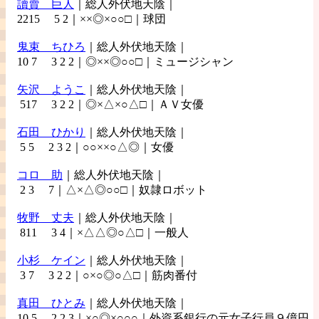
讀賣
巨人
｜総人外伏地天陰｜
2215 5 2｜××◎×○○□｜球団
鬼束
ちひろ
｜総人外伏地天陰｜
10 7 3 2 2｜◎××◎○○□｜ミュージシャン
矢沢
ようこ
｜総人外伏地天陰｜
517 3 2 2｜◎×△×○△□｜ＡＶ女優
石田
ひかり
｜総人外伏地天陰｜
5 5 2 3 2｜○○××○△◎｜女優
コロ
助
｜総人外伏地天陰｜
2 3 7｜△×△◎○○□｜奴隷ロボット
牧野
丈夫
｜総人外伏地天陰｜
811 3 4｜×△△◎○△□｜一般人
小杉
ケイン
｜総人外伏地天陰｜
3 7 3 2 2｜○×○◎○△□｜筋肉番付
真田
ひとみ
｜総人外伏地天陰｜
10 5 2 2 3｜×○◎×○○○｜外資系銀行の元女子行員９億円