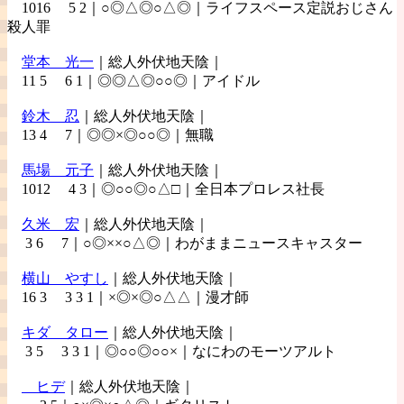
1016 5 2｜○◎△◎○△◎｜ライフスペース定説おじさん
殺人罪
堂本
光一
｜総人外伏地天陰｜
11 5 6 1｜◎◎△◎○○◎｜アイドル
鈴木
忍
｜総人外伏地天陰｜
13 4 7｜◎◎×◎○○◎｜無職
馬場
元子
｜総人外伏地天陰｜
1012 4 3｜◎○○◎○△□｜全日本プロレス社長
久米
宏
｜総人外伏地天陰｜
3 6 7｜○◎××○△◎｜わがままニュースキャスター
横山
やすし
｜総人外伏地天陰｜
16 3 3 3 1｜×◎×◎○△△｜漫才師
キダ
タロー
｜総人外伏地天陰｜
3 5 3 3 1｜◎○○◎○○×｜なにわのモーツアルト
ヒデ
｜総人外伏地天陰｜