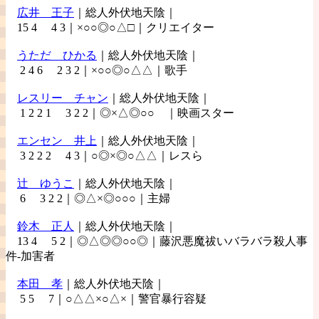
広井
王子
｜総人外伏地天陰｜
15 4 4 3｜×○○◎○△□｜クリエイター
うただ
ひかる
｜総人外伏地天陰｜
2 4 6 2 3 2｜×○○◎○△△｜歌手
レスリー
チャン
｜総人外伏地天陰｜
1 2 2 1 3 2 2｜◎×△◎○○ ｜映画スター
エンセン
井上
｜総人外伏地天陰｜
3 2 2 2 4 3｜○◎×◎○△△｜レスら
辻
ゆうこ
｜総人外伏地天陰｜
6 3 2 2｜◎△×◎○○○｜主婦
鈴木
正人
｜総人外伏地天陰｜
13 4 5 2｜◎△◎◎○○◎｜藤沢悪魔祓いバラバラ殺人事
件-加害者
本田
孝
｜総人外伏地天陰｜
5 5 7｜○△△×○△×｜警官暴行容疑