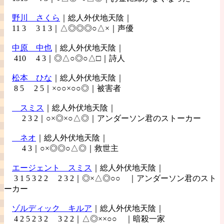
野川
さくら
｜総人外伏地天陰｜
11 3 3 1 3｜△◎◎◎○△×｜声優
中原
中也
｜総人外伏地天陰｜
410 4 3｜◎△○◎○△□｜詩人
松本
ひな
｜総人外伏地天陰｜
8 5 2 5｜×○○×○○◎｜被害者
スミス
｜総人外伏地天陰｜
2 3 2｜○×◎×○△◎｜アンダーソン君のストーカー
ネオ
｜総人外伏地天陰｜
4 3｜○×◎◎○△◎｜救世主
エージェント
スミス
｜総人外伏地天陰｜
3 1 5 3 2 2 2 3 2｜◎×△◎○○ ｜アンダーソン君のスト
ーカー
ゾルディック
キルア
｜総人外伏地天陰｜
4 2 5 2 3 2 3 2 2｜△◎××○○ ｜暗殺一家