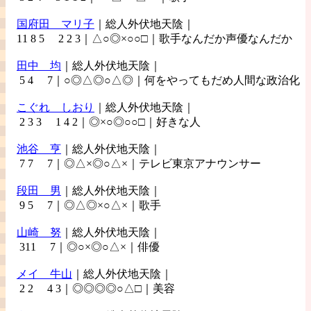
国府田
マリ子
｜総人外伏地天陰｜
11 8 5 2 2 3｜△○◎×○○□｜歌手なんだか声優なんだか
田中
均
｜総人外伏地天陰｜
5 4 7｜○◎△◎○△◎｜何をやってもだめ人間な政治化
こぐれ
しおり
｜総人外伏地天陰｜
2 3 3 1 4 2｜◎×○◎○○□｜好きな人
池谷
亨
｜総人外伏地天陰｜
7 7 7｜◎△×◎○△×｜テレビ東京アナウンサー
段田
男
｜総人外伏地天陰｜
9 5 7｜◎△◎×○△×｜歌手
山崎
努
｜総人外伏地天陰｜
311 7｜◎○×◎○△×｜俳優
メイ
牛山
｜総人外伏地天陰｜
2 2 4 3｜◎◎◎◎○△□｜美容