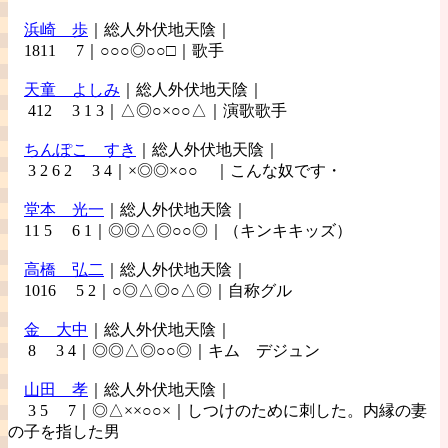
浜崎
歩
｜総人外伏地天陰｜
1811 7｜○○○◎○○□｜歌手
天童
よしみ
｜総人外伏地天陰｜
412 3 1 3｜△◎○×○○△｜演歌歌手
ちんぽこ
すき
｜総人外伏地天陰｜
3 2 6 2 3 4｜×◎◎×○○ ｜こんな奴です・
堂本
光一
｜総人外伏地天陰｜
11 5 6 1｜◎◎△◎○○◎｜（キンキキッズ）
高橋
弘二
｜総人外伏地天陰｜
1016 5 2｜○◎△◎○△◎｜自称グル
金
大中
｜総人外伏地天陰｜
8 3 4｜◎◎△◎○○◎｜キム デジュン
山田
孝
｜総人外伏地天陰｜
3 5 7｜◎△××○○×｜しつけのために刺した。内縁の妻
の子を指した男