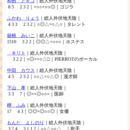
和田
アキコ
｜総人外伏地天陰｜
8 5 2 3 2｜×○○×○○◎｜ゴジラ
ふかわ
りょう
｜総人外伏地天陰｜
4 3 3 2 3 2｜○◎△×○△○｜タレント
箱根
みいこ
｜総人外伏地天陰｜
1510 3 2 2｜◎◎△×○○○｜ホステス
キリト
｜総人外伏地天陰｜
3 2 2｜○◎××○△□｜PIERROTのボーカル
中田
カウス
｜総人外伏地天陰｜
4 5 2 3 2｜○○△×○△◎｜漫才師
下山
孝
｜総人外伏地天陰｜
3 3 7｜◎××◎○○×｜医師
檀
ふみ
｜総人外伏地天陰｜
17 4 3｜◎◎×◎○○◎｜女優
もんた
よしのり
｜総人外伏地天陰｜
3 2 4 3 1 1 2｜○○△×○△ ｜歌手