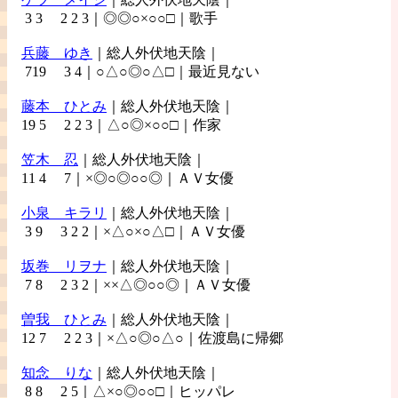
3 3 2 2 3｜◎◎○×○○□｜歌手
兵藤
ゆき
｜総人外伏地天陰｜
719 3 4｜○△○◎○△□｜最近見ない
藤本
ひとみ
｜総人外伏地天陰｜
19 5 2 2 3｜△○◎×○○□｜作家
笠木
忍
｜総人外伏地天陰｜
11 4 7｜×◎○◎○○◎｜ＡＶ女優
小泉
キラリ
｜総人外伏地天陰｜
3 9 3 2 2｜×△○×○△□｜ＡＶ女優
坂巻
リヲナ
｜総人外伏地天陰｜
7 8 2 3 2｜××△◎○○◎｜ＡＶ女優
曽我
ひとみ
｜総人外伏地天陰｜
12 7 2 2 3｜×△○◎○△○｜佐渡島に帰郷
知念
りな
｜総人外伏地天陰｜
8 8 2 5｜△×○◎○○□｜ヒッパレ