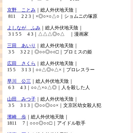
京野
ことみ
｜総人外伏地天陰｜
811 2 2 3｜×◎○×○△○｜ショムニの塚原
よしなが
ふみ
｜総人外伏地天陰｜
3 1 5 5 4 3｜△△△◎○△ ｜漫画家
三田
あいり
｜総人外伏地天陰｜
3 5 3 2 2｜◎○○◎○○□｜プロミスの姫
広田
さくら
｜総人外伏地天陰｜
15 5 3 1 3｜○○△◎○△×｜プロレスラー
早川
公三
｜総人外伏地天陰｜
6 3 4 3｜○○△×○△◎｜人を殺した人
山田
みつ子
｜総人外伏地天陰｜
3 5 3 1 3｜◎○○◎○○×｜文京区幼女殺人犯
濱崎
歩
｜総人外伏地天陰｜
1811 7｜○○○◎○○□｜アイドル歌手