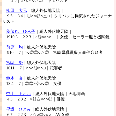
2 5｜○×◎×○△◎｜ギタリスト
柳田
大元
｜総人外伏地天陰｜
9 5 3 4｜◎○○◎○△□｜タリバンに拘束されたジャーナ
リスト
薬師丸
ひろ子
｜総人外伏地天陰｜
1910 3 2 2 3｜×◎××○○ ｜女優、セーラー服と機関銃
前原
均
｜総人外伏地天陰｜
910 7｜×○◎◎○△◎｜宮崎県職員殺人事件容疑者
宮崎
努
｜総人外伏地天陰｜
1011 7｜○○○◎○○□｜犯罪者
鈴木
杏
｜総人外伏地天陰｜
13 4 7｜◎◎×◎○○◎｜女優
中山
トオル
｜総人外伏地天陰｜天地同画
4 3 2 3 2｜×◎△×○○◎｜俳優
早坂
ひとみ
｜総人外伏地天陰｜
6 7 2 2 3｜×△○◎○○○｜AV女優