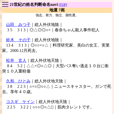
21世紀の姓名判断命名navi
[
TOP
]
地運 7画
強志、努力、独立、個性運。
山田 みつ子
｜総人外伏地陰｜
3 5 3 1 3｜◎△◎◎○×｜春奈ちゃん殺人事件犯人
鈴木 その子
｜総人外伏地陰｜
13 4 3 1 3｜◎○○×○△｜料理研究家、美白の女王、実業
家。2000.12月死去。
松井 玄人
｜総人外伏地天陰｜
8 4 5 2｜△△×◎○△◎｜大型バス奪い逃走１０台に衝
突１０人重軽傷
久和 ひとみ
｜総人外伏地天陰｜
3 8 2 2 3｜○×○◎○○△｜ニュースキャスター。ガンで死
去。享年４０歳。
コスギ ケイン
｜総人外伏地天陰｜
2 2 5 3 2 2｜○○○◎○△□｜筋肉タレントです。