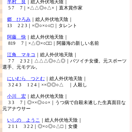
半村
良
｜総人外伏地天陰｜
5 7 7｜×△△◎○△×｜直木賞作家
郷
ひろみ
｜総人外伏地天陰｜
13 2 2 3｜×◎○×○○□｜タレント
阿藤
快
｜総人外伏地天陰｜
819 7｜×△◎×○□□｜阿藤海の新しい名前
江角
マキコ
｜総人外伏地天陰｜
7 7 2 3 2｜△△△◎○△◎｜バツイチ女優。元スポーツ
選手、元モデル。
にいむら
つとむ
｜総人外伏地天陰｜
3 2 4 3 1 2 4｜××◎◎○△ ｜人殺し
小川
宏
｜総人外伏地天陰｜
3 3 7｜◎××◎○○×｜うつ病で自殺未遂した生真面目な
元アナウサー
いしの
ようこ
｜総人外伏地天陰｜
2 1 1 3 2 2｜◎×○◎○△□｜女優