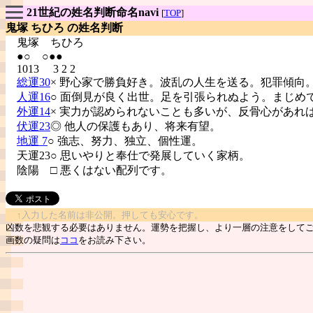
21世紀の姓名判断命名navi
[
TOP
]
鬼塚 ちひろ の姓名判断
鬼塚
ちひろ
●○ ○●●
1013 3 2 2
総運30
× 野心家で勝負好き。波乱の人生を送る。犯罪傾向
人運16
○ 面倒見が良く出世。足を引張られぬよう。まじめ
外運14
× 実力が認められないことも多いが、反骨心があれ
伏運23
◎ 他人の保護もあり、将来有望。
地運 7
○ 強志、努力、独立、個性運。
天運23○ 思いやりと奉仕で発展していく家柄。
陰陽
□ 悪くはない配列です。
↑入力した名前は非公開。押しても安心です。
凶数を悲観する必要はありません。運勢を把握し、より一層の注意をして
画数の疑問は
ココ
をお読み下さい。