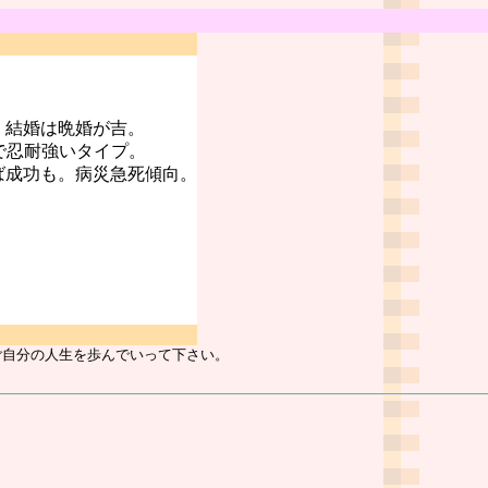
。結婚は晩婚が吉。
で忍耐強いタイプ。
ば成功も。病災急死傾向。
ご自分の人生を歩んでいって下さい。