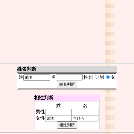
姓名判断
姓
名
性別
男
女
相性判断
姓
名
男性
女性