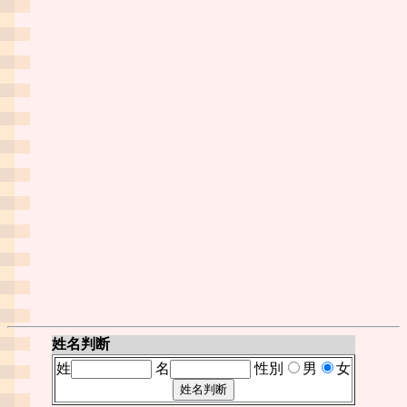
姓名判断
姓
名
性別
男
女