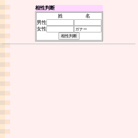
相性判断
姓
名
男性
女性