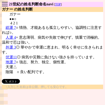
21世紀の姓名判断命名navi
[
TOP
]
ガナー の姓名判断
ガナー
●●○
4 2 1
総運 7
○ 情熱、才能あるも孤立しやすい。協調性に注意す
れば○。
人運 4
× 意志薄弱、病気や失敗で伸びず。慎重で消極的。
温和で芯は強い。
外運 3
◎ 華やかで幸運に恵まれ、明るく幸せに生きられま
す。
伏運11
◎ 病気や災難に負けない強さを持っています。
地運 7
○ 強志、努力、独立、個性運。
天運△
陰陽
○ 良い配列です。
↑入力した名前は非公開。押しても安心です。