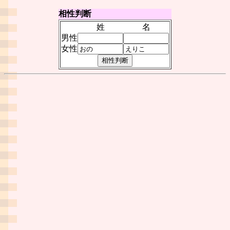
相性判断
姓
名
男性
女性