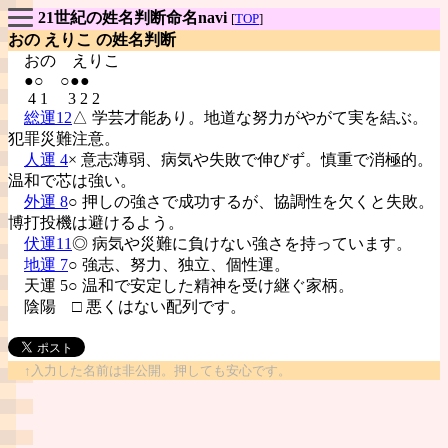
21世紀の姓名判断命名navi
[
TOP
]
おの えりこ の姓名判断
おの
えりこ
●○ ○●●
4 1 3 2 2
総運12
△ 学芸才能あり。地道な努力がやがて実を結ぶ。
犯罪災難注意。
人運 4
× 意志薄弱、病気や失敗で伸びず。慎重で消極的。
温和で芯は強い。
外運 8
○ 押しの強さで成功するが、協調性を欠くと失敗。
博打投機は避けるよう。
伏運11
◎ 病気や災難に負けない強さを持っています。
地運 7
○ 強志、努力、独立、個性運。
天運 5○ 温和で安定した精神を受け継ぐ家柄。
陰陽
□ 悪くはない配列です。
↑入力した名前は非公開。押しても安心です。