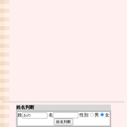
姓名判断
姓
名
性別
男
女