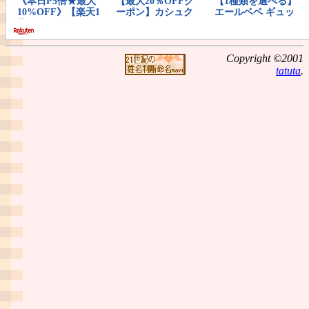
Copyright ©2001
tatuta
.