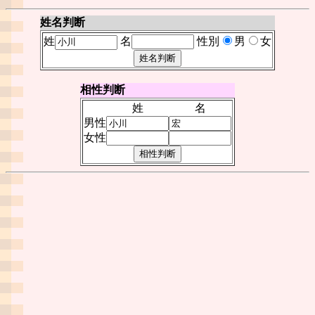
姓名判断
姓
名
性別
男
女
相性判断
姓
名
男性
女性