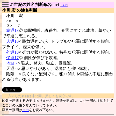
21世紀の姓名判断命名navi
[
TOP
]
小川 宏 の姓名判断
小川
宏
○○ ○
3 3 7
総運13
◎ 頭脳明晰。説得力、弁舌にすぐれ成功。華やか
で幸運に恵まれる。
人運10
× 勝負運強いが、トラブルや犯罪に関係する傾向。
プライド、虚栄心強い。
外運10
× 努力が報われない。特殊な犯罪に関係する傾向。
伏運17
◎ 個性が伸びる数運。
地運 7
○ 強志、努力、独立、個性運。
天運 6○ 思いやりがあり、逆境にも強い家柄。
陰陽
× 良くない配列です。犯罪傾向や突然の不運に襲わ
れる傾向があります。
↑入力した名前は非公開。押しても安心です。
凶数を悲観する必要はありません。運勢を把握し、より一層の注意をして
ご自分の人生を歩んでいって下さい。
画数の疑問は
ココ
をお読み下さい。