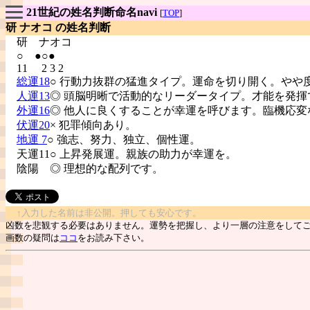
21世紀の姓名判断命名navi
[
TOP
]
研 ナオコ の姓名判断
研
ナオコ
○ ●○●
11 2 3 2
総運18
○ 行動力抜群の猛進タイプ。運命を切り開く。やや
人運13
◎ 頭脳明晰で活動的なリーダータイプ。才能を発揮
外運16
◎ 他人に良くすることが幸運を呼びます。臨機応変
伏運20
× 犯罪傾向あり。
地運 7
○ 強志、努力、独立、個性運。
天運11○ 上昇発展運。親族の助力が幸運を。
陰陽
◎ 理想的な配列です。
↑入力した名前は非公開。押しても安心です。
凶数を悲観する必要はありません。運勢を把握し、より一層の注意をして
画数の疑問は
ココ
をお読み下さい。