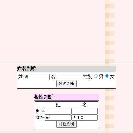
姓名判断
姓
名
性別
男
女
相性判断
姓
名
男性
女性