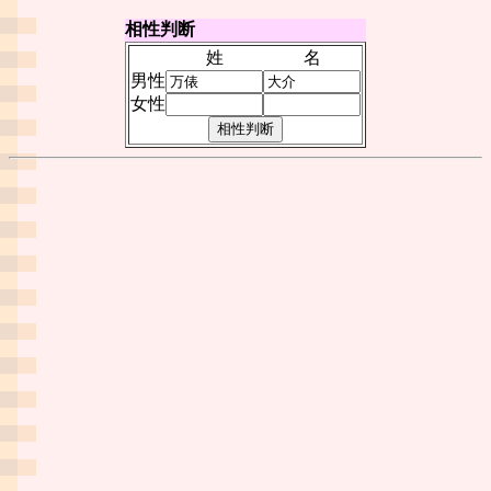
相性判断
姓
名
男性
女性