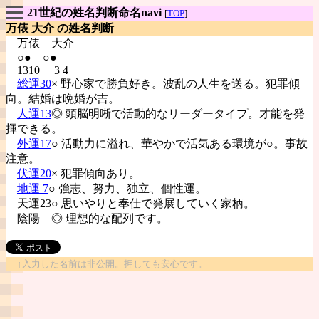
21世紀の姓名判断命名navi
[
TOP
]
万俵 大介 の姓名判断
万俵
大介
○● ○●
1310 3 4
総運30
× 野心家で勝負好き。波乱の人生を送る。犯罪傾
向。結婚は晩婚が吉。
人運13
◎ 頭脳明晰で活動的なリーダータイプ。才能を発
揮できる。
外運17
○ 活動力に溢れ、華やかで活気ある環境が○。事故
注意。
伏運20
× 犯罪傾向あり。
地運 7
○ 強志、努力、独立、個性運。
天運23○ 思いやりと奉仕で発展していく家柄。
陰陽
◎ 理想的な配列です。
↑入力した名前は非公開。押しても安心です。