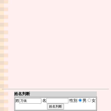
姓名判断
姓
名
性別
男
女