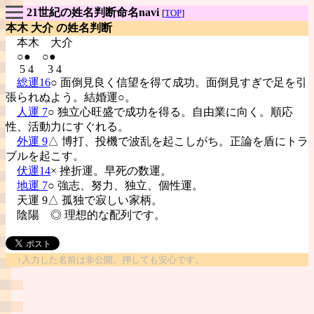
21世紀の姓名判断命名navi
[
TOP
]
本木 大介 の姓名判断
本木
大介
○● ○●
5 4 3 4
総運16
○ 面倒見良く信望を得て成功。面倒見すぎで足を引
張られぬよう。結婚運○。
人運 7
○ 独立心旺盛で成功を得る。自由業に向く。順応
性、活動力にすぐれる。
外運 9
△ 博打、投機で波乱を起こしがち。正論を盾にトラ
ブルを起こす。
伏運14
× 挫折運。早死の数運。
地運 7
○ 強志、努力、独立、個性運。
天運 9△ 孤独で寂しい家柄。
陰陽
◎ 理想的な配列です。
↑入力した名前は非公開。押しても安心です。