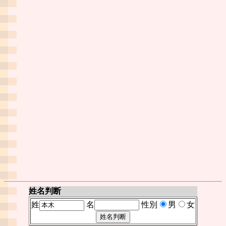
姓名判断
姓
名
性別
男
女