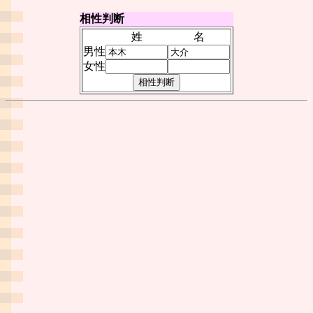
相性判断
姓
名
男性
女性