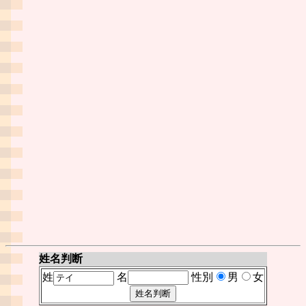
姓名判断
姓
名
性別
男
女