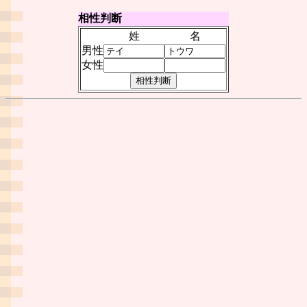
相性判断
姓
名
男性
女性