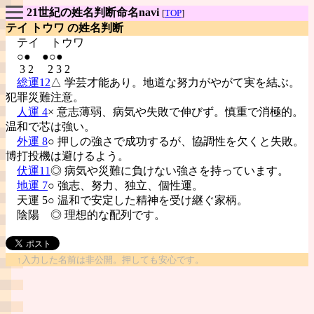
21世紀の姓名判断命名navi
[
TOP
]
テイ トウワ の姓名判断
テイ
トウワ
○● ●○●
3 2 2 3 2
総運12
△ 学芸才能あり。地道な努力がやがて実を結ぶ。
犯罪災難注意。
人運 4
× 意志薄弱、病気や失敗で伸びず。慎重で消極的。
温和で芯は強い。
外運 8
○ 押しの強さで成功するが、協調性を欠くと失敗。
博打投機は避けるよう。
伏運11
◎ 病気や災難に負けない強さを持っています。
地運 7
○ 強志、努力、独立、個性運。
天運 5○ 温和で安定した精神を受け継ぐ家柄。
陰陽
◎ 理想的な配列です。
↑入力した名前は非公開。押しても安心です。