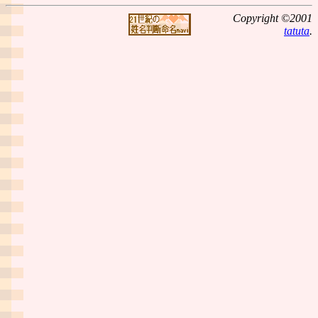
Copyright ©2001
tatuta
.