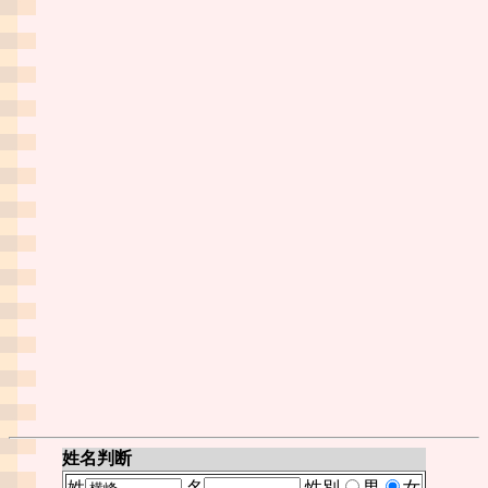
姓名判断
姓
名
性別
男
女