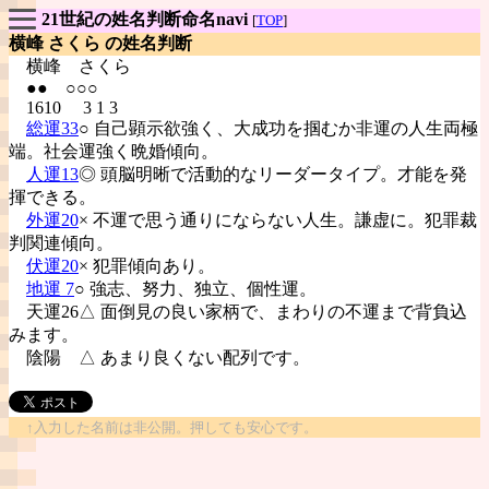
21世紀の姓名判断命名navi
[
TOP
]
横峰 さくら の姓名判断
横峰
さくら
●● ○○○
1610 3 1 3
総運33
○ 自己顕示欲強く、大成功を掴むか非運の人生両極
端。社会運強く晩婚傾向。
人運13
◎ 頭脳明晰で活動的なリーダータイプ。才能を発
揮できる。
外運20
× 不運で思う通りにならない人生。謙虚に。犯罪裁
判関連傾向。
伏運20
× 犯罪傾向あり。
地運 7
○ 強志、努力、独立、個性運。
天運26△ 面倒見の良い家柄で、まわりの不運まで背負込
みます。
陰陽
△ あまり良くない配列です。
↑入力した名前は非公開。押しても安心です。