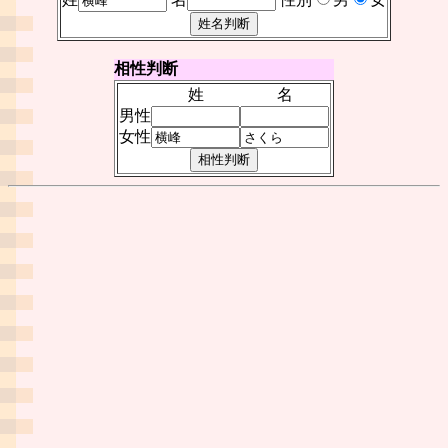
相性判断
姓
名
男性
女性