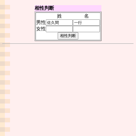
相性判断
姓
名
男性
女性