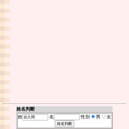
姓名判断
姓
名
性別
男
女