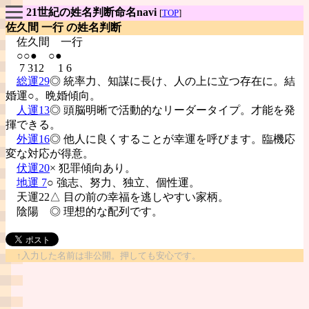
21世紀の姓名判断命名navi
[
TOP
]
佐久間 一行 の姓名判断
佐久間
一行
○○● ○●
7 312 1 6
総運29
◎ 統率力、知謀に長け、人の上に立つ存在に。結
婚運○。晩婚傾向。
人運13
◎ 頭脳明晰で活動的なリーダータイプ。才能を発
揮できる。
外運16
◎ 他人に良くすることが幸運を呼びます。臨機応
変な対応が得意。
伏運20
× 犯罪傾向あり。
地運 7
○ 強志、努力、独立、個性運。
天運22△ 目の前の幸福を逃しやすい家柄。
陰陽
◎ 理想的な配列です。
↑入力した名前は非公開。押しても安心です。