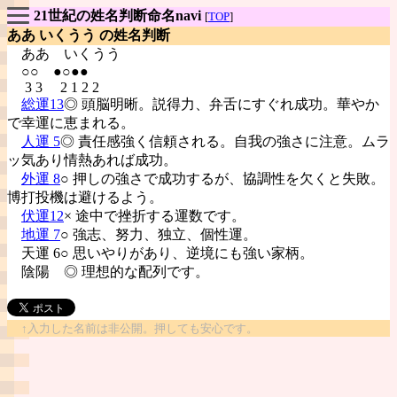
21世紀の姓名判断命名navi
[
TOP
]
ああ いくうう の姓名判断
ああ
いくうう
○○ ●○●●
3 3 2 1 2 2
総運13
◎ 頭脳明晰。説得力、弁舌にすぐれ成功。華やか
で幸運に恵まれる。
人運 5
◎ 責任感強く信頼される。自我の強さに注意。ムラ
ッ気あり情熱あれば成功。
外運 8
○ 押しの強さで成功するが、協調性を欠くと失敗。
博打投機は避けるよう。
伏運12
× 途中で挫折する運数です。
地運 7
○ 強志、努力、独立、個性運。
天運 6○ 思いやりがあり、逆境にも強い家柄。
陰陽
◎ 理想的な配列です。
↑入力した名前は非公開。押しても安心です。