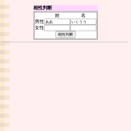
相性判断
姓
名
男性
女性