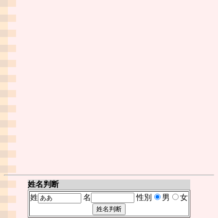
姓名判断
姓
名
性別
男
女