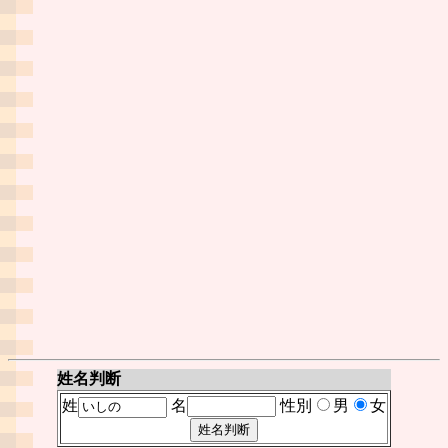
姓名判断
姓
名
性別
男
女