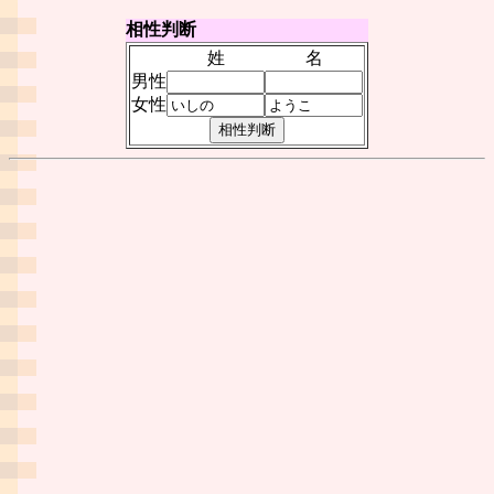
相性判断
姓
名
男性
女性