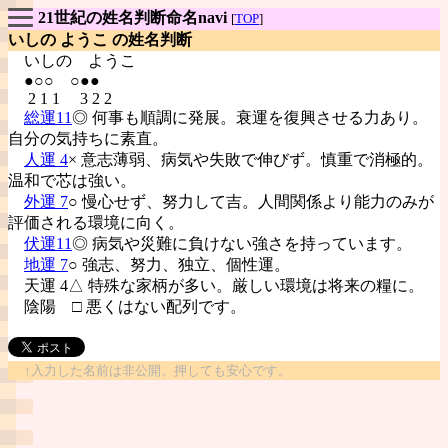
21世紀の姓名判断命名navi
[
TOP
]
いしの ようこ の姓名判断
いしの
ようこ
●○○ ○●●
2 1 1 3 2 2
総運11
◎ 何事も順調に発展。衰運を復興させる力あり。
自分の気持ちに素直。
人運 4
× 意志薄弱、病気や失敗で伸びず。慎重で消極的。
温和で芯は強い。
外運 7
○ 慢心せず、努力して吉。人間関係より能力のみが
評価される環境に向く。
伏運11
◎ 病気や災難に負けない強さを持っています。
地運 7
○ 強志、努力、独立、個性運。
天運 4△ 特殊な家柄が多い。厳しい環境は将来の糧に。
陰陽
□ 悪くはない配列です。
↑入力した名前は非公開。押しても安心です。