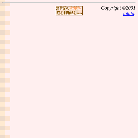
Copyright ©2001
tatuta
.