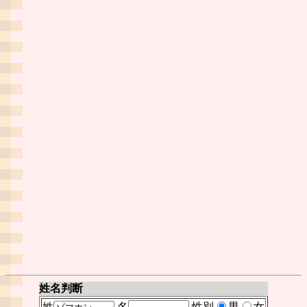
姓名判断
姓
名
性別
男
女