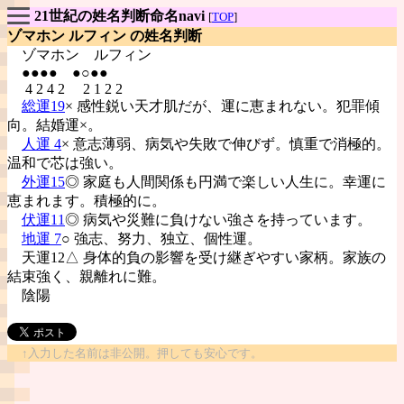
21世紀の姓名判断命名navi
[
TOP
]
ゾマホン ルフィン の姓名判断
ゾマホン
ルフィン
●●●● ●○●●
4 2 4 2 2 1 2 2
総運19
× 感性鋭い天才肌だが、運に恵まれない。犯罪傾
向。結婚運×。
人運 4
× 意志薄弱、病気や失敗で伸びず。慎重で消極的。
温和で芯は強い。
外運15
◎ 家庭も人間関係も円満で楽しい人生に。幸運に
恵まれます。積極的に。
伏運11
◎ 病気や災難に負けない強さを持っています。
地運 7
○ 強志、努力、独立、個性運。
天運12△ 身体的負の影響を受け継ぎやすい家柄。家族の
結束強く、親離れに難。
陰陽
↑入力した名前は非公開。押しても安心です。