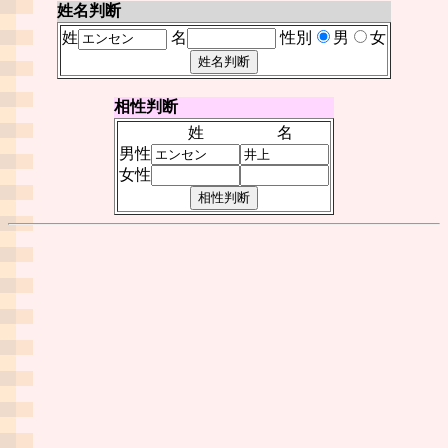
姓名判断
姓
名
性別
男
女
相性判断
姓
名
男性
女性