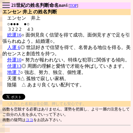
21世紀の姓名判断命名navi
[
TOP
]
エンセン 井上 の姓名判断
エンセン
井上
○●●● ●○
3 2 2 2 4 3
総運16
○ 面倒見良く信望を得て成功。面倒見すぎで足を引
張られぬよう。結婚運○。
人運 6
◎ 世話好きで信望を得て、名誉ある地位を得る。美
的センスと創造性を持つ。
外運10
× 努力が報われない。特殊な犯罪に関係する傾向。
伏運13
◎ 周囲の理解と愛情で才能を伸ばしていきます。
地運 7
○ 強志、努力、独立、個性運。
天運 9△ 孤独で寂しい家柄。
陰陽
△ あまり良くない配列です。
↑入力した名前は非公開。押しても安心です。
凶数を悲観する必要はありません。運勢を把握し、より一層の注意をして
ご自分の人生を歩んでいって下さい。
画数の疑問は
ココ
をお読み下さい。