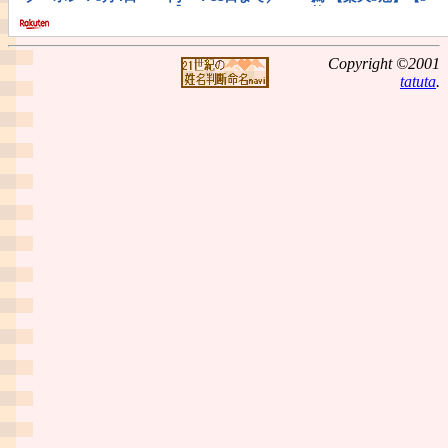
Copyright ©2001
tatuta
.