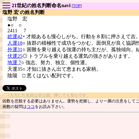
21世紀の姓名判断命名navi
[
TOP
]
塩野 宏 の姓名判断
塩野
宏
●○ ○
2411 7
総運42
× 才能あるも慢心しがち。行動を８割に押さえて吉
人運18
○ 抜群の積極性で成功をつかむ。面倒見が良く協調
外運31
○ 困難を乗り越える強運の持ち主だが、孤独傾向。
伏運25
◎ トラブルを乗り越える運気の強さがあります。
地運 7
○ 強志、努力、独立、個性運。
天運35○ 才知に抜きん出て恵まれる家柄。
陰陽
□ 悪くはない配列です。
↑入力した名前は非公開。押しても安心です。
凶数を悲観する必要はありません。運勢を把握し、より一層の注意をして
画数の疑問は
ココ
をお読み下さい。