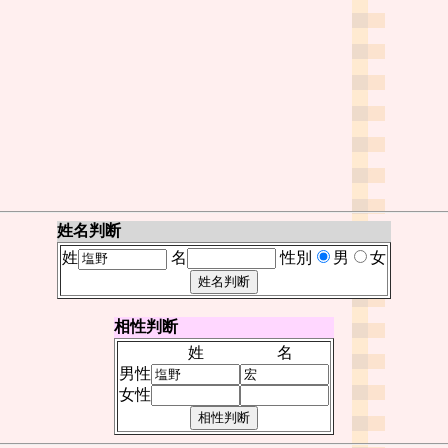
姓名判断
姓
名
性別
男
女
相性判断
姓
名
男性
女性