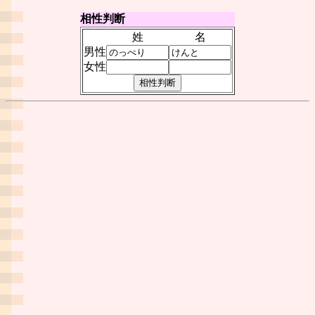
相性判断
姓
名
男性
女性