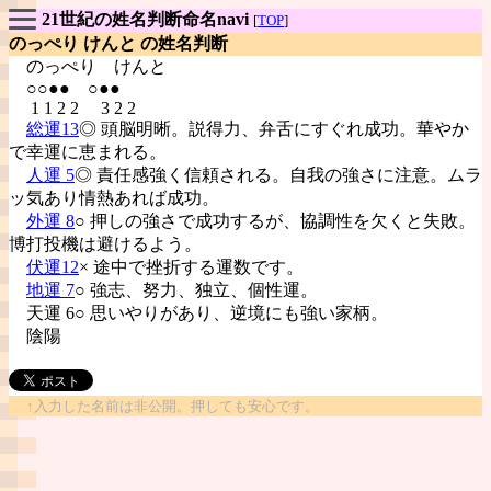
21世紀の姓名判断命名navi
[
TOP
]
のっぺり けんと の姓名判断
のっぺり
けんと
○○●● ○●●
1 1 2 2 3 2 2
総運13
◎ 頭脳明晰。説得力、弁舌にすぐれ成功。華やか
で幸運に恵まれる。
人運 5
◎ 責任感強く信頼される。自我の強さに注意。ムラ
ッ気あり情熱あれば成功。
外運 8
○ 押しの強さで成功するが、協調性を欠くと失敗。
博打投機は避けるよう。
伏運12
× 途中で挫折する運数です。
地運 7
○ 強志、努力、独立、個性運。
天運 6○ 思いやりがあり、逆境にも強い家柄。
陰陽
↑入力した名前は非公開。押しても安心です。