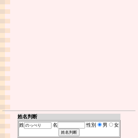
姓名判断
姓
名
性別
男
女