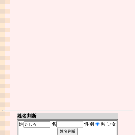
姓名判断
姓
名
性別
男
女