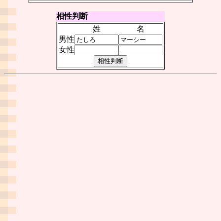
相性判断
姓
名
男性
女性