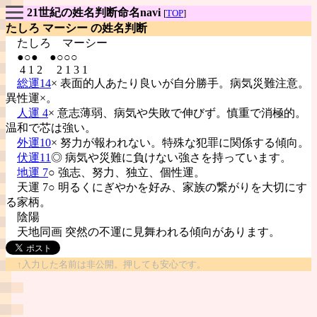
21世紀の姓名判断命名navi
[
TOP
]
たしろ マーシー の姓名判断
たしろ
マーシー
●○● ●○○○
4 1 2 2 1 3 1
総運14
× 表面的人あたり良いが自分勝手。病気災難注意。
異性運×。
人運 4
× 意志薄弱、病気や失敗で伸びず。慎重で消極的。
温和で芯は強い。
外運10
× 努力が報われない。特殊な犯罪に関係する傾向。
伏運11
◎ 病気や災難に負けない強さを持っています。
地運 7
○ 強志、努力、独立、個性運。
天運 7○ 明るくにぎやかを好み、家族の繋がりを大切にす
る家柄。
陰陽
天地同画 突然の不運に見舞われる傾向があります。
↑入力した名前は非公開。押しても安心です。