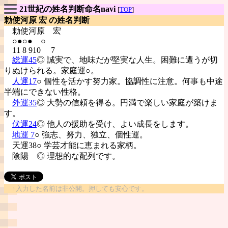
21世紀の姓名判断命名navi
[
TOP
]
勅使河原 宏 の姓名判断
勅使河原
宏
○●○● ○
11 8 910 7
総運45
◎ 誠実で、地味だが堅実な人生。困難に遭うが切
りぬけられる。家庭運○。
人運17
○ 個性を活かす努力家。協調性に注意。何事も中途
半端にできない性格。
外運35
◎ 大勢の信頼を得る。円満で楽しい家庭が築けま
す。
伏運24
◎ 他人の援助を受け、よい成長をします。
地運 7
○ 強志、努力、独立、個性運。
天運38○ 学芸才能に恵まれる家柄。
陰陽
◎ 理想的な配列です。
↑入力した名前は非公開。押しても安心です。