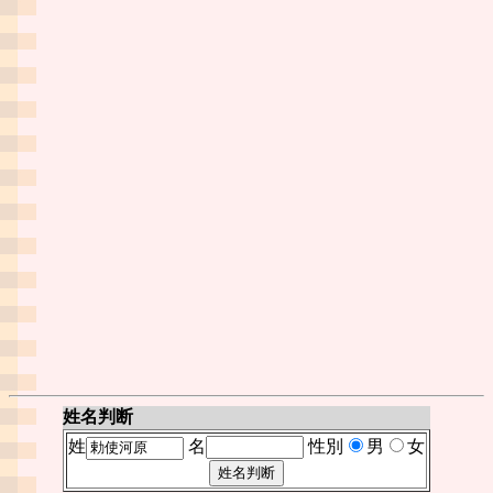
姓名判断
姓
名
性別
男
女