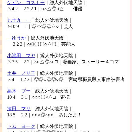
ケビン
コスナー
｜総人外伏地天陰｜
3 4 2 2 2 2 1｜○×△◎○△ ｜俳優
九十九
一
｜総人外伏地天陰｜
910 9 1｜◎××◎◎△○｜芸人
ゆうか
｜総人外伏地天陰｜
3 2 3｜○◎◎◎○△◎｜芸能人
小池田
マヤ
｜総人外伏地天陰｜
3 7 5 2 2｜×○△◎×○□｜漫画家、ストーリー４コマ
土井
ノリ子
｜総人外伏地天陰｜
3 4 1 2 3｜◎◎○◎◎○◎｜宮崎県職員殺人事件被害者
高木
ブー
｜総人外伏地天陰｜
10 4 3 1｜○○○◎×△□｜雷様
濱田
マリ
｜総人外伏地天陰｜
18 5 2 2｜○○×◎×○○｜あしたま！
トム
ヨーク
｜総人外伏地天陰｜