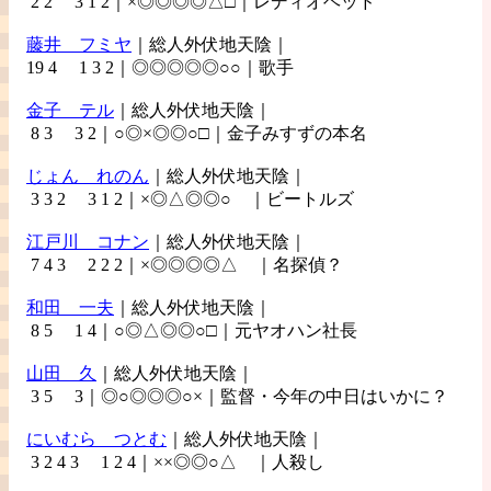
2 2 3 1 2｜×◎◎◎◎△□｜レディオヘッド
藤井
フミヤ
｜総人外伏地天陰｜
19 4 1 3 2｜◎◎◎◎◎○○｜歌手
金子
テル
｜総人外伏地天陰｜
8 3 3 2｜○◎×◎◎○□｜金子みすずの本名
じょん
れのん
｜総人外伏地天陰｜
3 3 2 3 1 2｜×◎△◎◎○ ｜ビートルズ
江戸川
コナン
｜総人外伏地天陰｜
7 4 3 2 2 2｜×◎◎◎◎△ ｜名探偵？
和田
一夫
｜総人外伏地天陰｜
8 5 1 4｜○◎△◎◎○□｜元ヤオハン社長
山田
久
｜総人外伏地天陰｜
3 5 3｜◎○◎◎◎○×｜監督・今年の中日はいかに？
にいむら
つとむ
｜総人外伏地天陰｜
3 2 4 3 1 2 4｜××◎◎○△ ｜人殺し