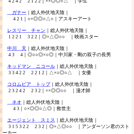
4 2 4 2 2 1 2 2｜××◎◎○△ ｜学生
ガナー
｜総人外伏地天陰｜
4 2 1｜○×◎◎○△○｜アスキーアート
レスリー
チャン
｜総人外伏地天陰｜
1 2 2 1 3 2 2｜◎×△◎○○ ｜映画スター
中川
天
｜総人外伏地天陰｜
4 3 4｜◎○○◎×○◎｜中川家・剛の双子の長男
キッドマン
ニコール
｜総人外伏地天陰｜
3 3 4 2 2 2 2 1 2｜△×○◎○△ ｜女優
コロムビア
トップ
｜総人外伏地天陰｜
2 3 2 4 2 2 3 2｜××◎◎○○ ｜漫才師
ネオ
｜総人外伏地天陰｜
4 3｜○×◎◎○△◎｜救世主
エージェント
スミス
｜総人外伏地天陰｜
3 1 5 3 2 2 2 3 2｜◎×△◎○○ ｜アンダーソン君のスト
ーカー