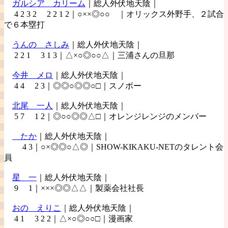
ガルシア
カリーム
｜総人外伏地天陰｜
4 2 3 2 2 2 1 2｜○××◎○○ ｜オリックス外野手、２試合
で６本塁打
うんの
さしみ
｜総人外伏地天陰｜
2 2 1 3 1 3｜△×○◎○○△｜三浦さんの旦那
今井
メロ
｜総人外伏地天陰｜
4 4 2 3｜◎◎○◎◎○□｜スノボー
北尾
一人
｜総人外伏地天陰｜
5 7 1 2｜◎○○◎◎△□｜オレンジレンジのメンバー
たか
｜総人外伏地天陰｜
4 3｜○×◎◎○△◎｜SHOW-KIKAKU-NETのタレント会
員
星
一
｜総人外伏地天陰｜
9 1｜×××◎◎△△｜製薬会社社長
おの
えりこ
｜総人外伏地天陰｜
4 1 3 2 2｜△×○◎○○□｜漫画家