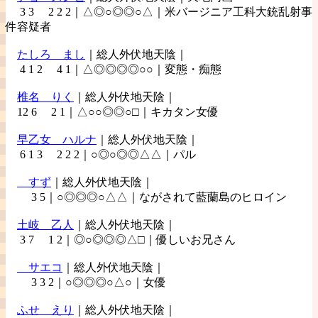
3 3 2 2 2｜△◎○◎◎○△｜米バージニア工科大銃乱射事
件容疑者
たしろ
まし
｜総人外伏地天陰｜
4 1 2 4 1｜△◎◎◎◎○○｜変態・痴態
椎名
りく
｜総人外伏地天陰｜
12 6 2 1｜△○○◎◎○□｜キカタン女優
早乙女
ハルナ
｜総人外伏地天陰｜
6 1 3 2 2 2｜○◎○◎◎△△｜パル
すず
｜総人外伏地天陰｜
3 5｜○◎◎◎○△△｜ながされて藍蘭島のヒロイン
土岐
乙人
｜総人外伏地天陰｜
3 7 1 2｜◎○◎◎◎△□｜優しいお兄さん
サエコ
｜総人外伏地天陰｜
3 3 2｜○◎◎◎○△○｜女優
ふせ
えり
｜総人外伏地天陰｜