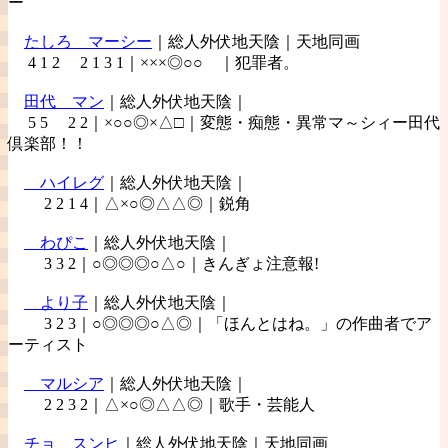
ー
たしろ
マーシー
｜総人外伏地天陰｜天地同画
4 1 2 2 1 3 1｜×××◎○○ ｜犯罪者。
田代
マン
｜総人外伏地天陰｜
5 5 2 2｜×○○◎×△□｜変態・痴態・異常マ～シィー田代
倶楽部！！
ハイレグ
｜総人外伏地天陰｜
2 2 1 4｜△×○◎△△◎｜鋭角
わぴこ
｜総人外伏地天陰｜
3 3 2｜○◎◎◎○△○｜きんぎょ注意報!
より子
｜総人外伏地天陰｜
3 2 3｜○◎◎◎○△◎｜「ほんとはね。」の作曲者でア
ーティスト
マルシア
｜総人外伏地天陰｜
2 2 3 2｜△×○◎△△◎｜歌手・芸能人
チョ
スンヒ
｜総人外伏地天陰｜天地同画