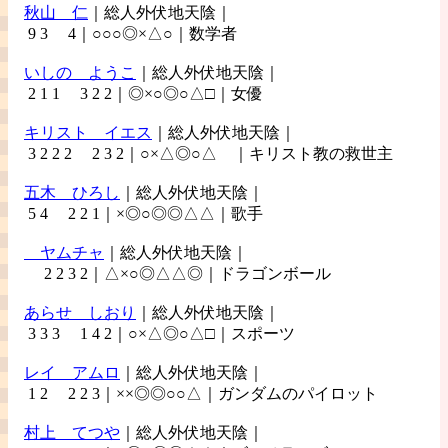
秋山
仁
｜総人外伏地天陰｜
9 3 4｜○○○◎×△○｜数学者
いしの
ようこ
｜総人外伏地天陰｜
2 1 1 3 2 2｜◎×○◎○△□｜女優
キリスト
イエス
｜総人外伏地天陰｜
3 2 2 2 2 3 2｜○×△◎○△ ｜キリスト教の救世主
五木
ひろし
｜総人外伏地天陰｜
5 4 2 2 1｜×◎○◎◎△△｜歌手
ヤムチャ
｜総人外伏地天陰｜
2 2 3 2｜△×○◎△△◎｜ドラゴンボール
あらせ
しおり
｜総人外伏地天陰｜
3 3 3 1 4 2｜○×△◎○△□｜スポーツ
レイ
アムロ
｜総人外伏地天陰｜
1 2 2 2 3｜××◎◎○○△｜ガンダムのパイロット
村上
てつや
｜総人外伏地天陰｜