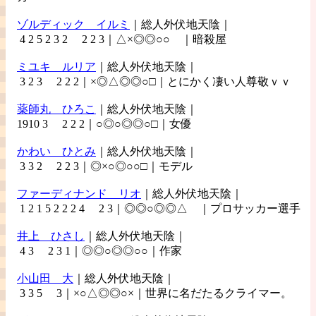
ゾルディック
イルミ
｜総人外伏地天陰｜
4 2 5 2 3 2 2 2 3｜△×◎◎○○ ｜暗殺屋
ミユキ
ルリア
｜総人外伏地天陰｜
3 2 3 2 2 2｜×◎△◎◎○□｜とにかく凄い人尊敬ｖｖ
薬師丸
ひろこ
｜総人外伏地天陰｜
1910 3 2 2 2｜○◎○◎◎○□｜女優
かわい
ひとみ
｜総人外伏地天陰｜
3 3 2 2 2 3｜◎×○◎○○□｜モデル
ファーディナンド
リオ
｜総人外伏地天陰｜
1 2 1 5 2 2 2 4 2 3｜◎◎○◎◎△ ｜プロサッカー選手
井上
ひさし
｜総人外伏地天陰｜
4 3 2 3 1｜◎◎○◎◎○○｜作家
小山田
大
｜総人外伏地天陰｜
3 3 5 3｜×○△◎◎○×｜世界に名だたるクライマー。