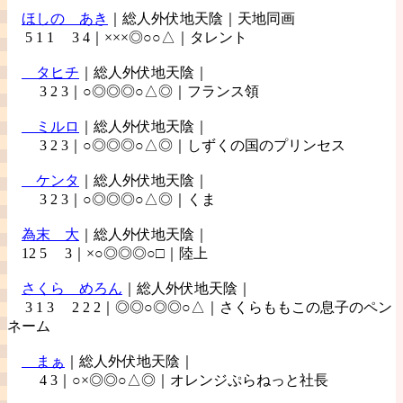
ほしの
あき
｜総人外伏地天陰｜天地同画
5 1 1 3 4｜×××◎○○△｜タレント
タヒチ
｜総人外伏地天陰｜
3 2 3｜○◎◎◎○△◎｜フランス領
ミルロ
｜総人外伏地天陰｜
3 2 3｜○◎◎◎○△◎｜しずくの国のプリンセス
ケンタ
｜総人外伏地天陰｜
3 2 3｜○◎◎◎○△◎｜くま
為末
大
｜総人外伏地天陰｜
12 5 3｜×○◎◎◎○□｜陸上
さくら
めろん
｜総人外伏地天陰｜
3 1 3 2 2 2｜◎◎○◎◎○△｜さくらももこの息子のペン
ネーム
まぁ
｜総人外伏地天陰｜
4 3｜○×◎◎○△◎｜オレンジぷらねっと社長