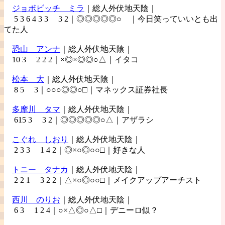
ジョボビッチ
ミラ
｜総人外伏地天陰｜
5 3 6 4 3 3 3 2｜◎◎◎◎◎○ ｜今日笑っていいとも出
てた人
恐山
アンナ
｜総人外伏地天陰｜
10 3 2 2 2｜×◎×◎◎○△｜イタコ
松本
大
｜総人外伏地天陰｜
8 5 3｜○○○◎◎○□｜マネックス証券社長
多摩川
タマ
｜総人外伏地天陰｜
615 3 3 2｜◎◎◎◎◎○△｜アザラシ
こぐれ
しおり
｜総人外伏地天陰｜
2 3 3 1 4 2｜◎×○◎○○□｜好きな人
トニー
タナカ
｜総人外伏地天陰｜
2 2 1 3 2 2｜△×○◎○○□｜メイクアップアーチスト
西川
のりお
｜総人外伏地天陰｜
6 3 1 2 4｜○×△◎○△□｜デニーロ似？