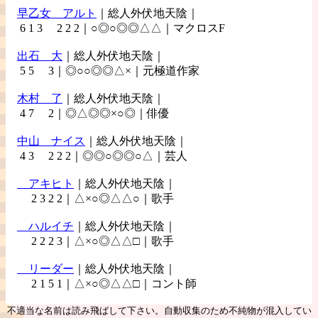
早乙女
アルト
｜総人外伏地天陰｜
6 1 3 2 2 2｜○◎○◎◎△△｜マクロスF
出石
大
｜総人外伏地天陰｜
5 5 3｜◎○○◎◎△×｜元極道作家
木村
了
｜総人外伏地天陰｜
4 7 2｜◎△◎◎×○◎｜俳優
中山
ナイス
｜総人外伏地天陰｜
4 3 2 2 2｜◎◎○◎◎○△｜芸人
アキヒト
｜総人外伏地天陰｜
2 3 2 2｜△×○◎△△○｜歌手
ハルイチ
｜総人外伏地天陰｜
2 2 2 3｜△×○◎△△□｜歌手
リーダー
｜総人外伏地天陰｜
2 1 5 1｜△×○◎△△□｜コント師
不適当な名前は読み飛ばして下さい。自動収集のため不純物が混入してい