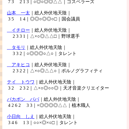
7 3 2 1 3｜○◎○◎◎△△｜ゴスペラーズ
山本
一太
｜総人外伏地天陰｜
3 5 1 4｜◎◎○◎◎○□｜国会議員
イチロー
｜総人外伏地天陰｜
2 3 3 1｜△×○◎△△□｜野球選手
タモリ
｜総人外伏地天陰｜
3 3 2｜○◎◎◎○△○｜タレント
アキヒコ
｜総人外伏地天陰｜
2 3 2 2｜△×○◎△△○｜ポルノグラフィティ
テイ
トウワ
｜総人外伏地天陰｜
3 2 2 3 2｜△×○◎○○◎｜天才音楽クリエイター
バカボン
パパ
｜総人外伏地天陰｜
4 2 6 2 3 3｜×◎◎◎◎△△｜植木職人
小日向
しえ
｜総人外伏地天陰｜
3 4 6 1 3｜○○×◎×○□｜タレント