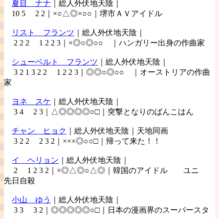
夏目
ナナ
｜総人外伏地天陰｜
10 5 2 2｜×○△◎×○○｜堺市ＡＶアイドル
リスト
フランツ
｜総人外伏地天陰｜
2 2 2 1 2 2 3｜×◎○◎○○ ｜ハンガリー出身の作曲家
シューベルト
フランツ
｜総人外伏地天陰｜
3 2 1 3 2 2 1 2 2 3｜◎◎○◎○○ ｜オーストリアの作曲
家
ヨネ
スケ
｜総人外伏地天陰｜
3 4 2 3｜△◎◎◎◎○□｜突撃となりのばんこはん
チャン
ヒョク
｜総人外伏地天陰｜天地同画
3 2 2 2 3 2｜×××◎○○□｜帰って来た！！
イ
ヘリョン
｜総人外伏地天陰｜
2 1 2 3 2｜×◎△◎○△◎｜韓国のアイドル ユニ
先日自殺
小山
ゆう
｜総人外伏地天陰｜
3 3 3 2｜◎◎◎◎◎○□｜日本の漫画界のスーパースタ