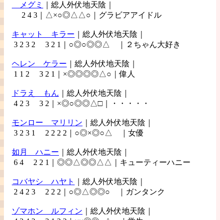
メグミ
｜総人外伏地天陰｜
2 4 3｜△×○◎△△○｜グラビアアイドル
キャット
キラー
｜総人外伏地天陰｜
3 2 3 2 3 2 1｜○◎○◎◎△ ｜２ちゃん大好き
ヘレン
ケラー
｜総人外伏地天陰｜
1 1 2 3 2 1｜×◎◎◎◎△○｜偉人
ドラえ
もん
｜総人外伏地天陰｜
4 2 3 3 2｜×◎○◎◎△□｜・・・・・
モンロー
マリリン
｜総人外伏地天陰｜
3 2 3 1 2 2 2 2｜○◎×◎○△ ｜女優
如月
ハニー
｜総人外伏地天陰｜
6 4 2 2 1｜◎◎△◎◎△△｜キューティーハニー
コバヤシ
ハヤト
｜総人外伏地天陰｜
2 4 2 3 2 2 2｜○◎△◎◎○ ｜ガンタンク
ゾマホン
ルフィン
｜総人外伏地天陰｜