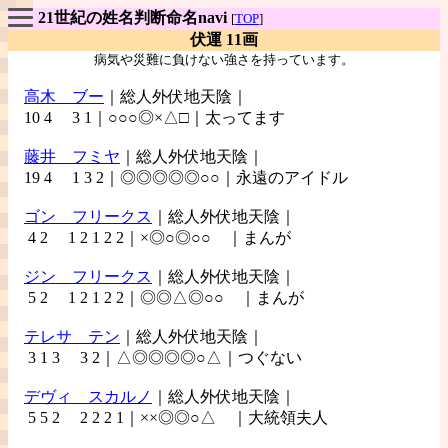
21世紀の姓名判断命名navi
[
TOP
]
伏運 11画
病気や災難に負けない強さを持っています。
高木 ブー
｜総人外伏地天陰｜
10 4 3 1｜○○○◎×△□｜太ってます
藤井 フミヤ
｜総人外伏地天陰｜
19 4 1 3 2｜◎◎◎◎◎○○｜永遠のアイドル
ゴン フリークス
｜総人外伏地天陰｜
4 2 1 2 1 2 2｜×◎○◎○○ ｜まんが
ジン フリークス
｜総人外伏地天陰｜
5 2 1 2 1 2 2｜◎◎△◎○○ ｜まんが
テレサ テン
｜総人外伏地天陰｜
3 1 3 3 2｜△◎◎◎◎○△｜つぐない
デヴィ
スカルノ
｜総人外伏地天陰｜
5 5 2 2 2 2 1｜××◎◎○△ ｜大統領夫人