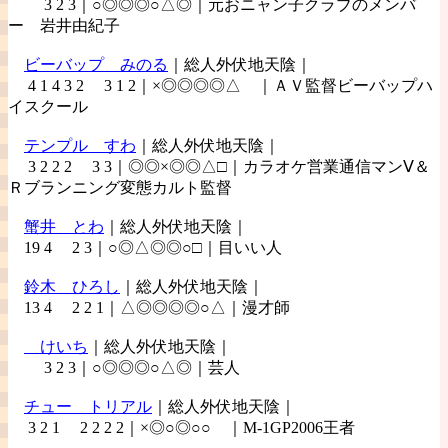
3 2 3｜○◎◎◎○△◎｜元おニャン子クラブのメンバ
ー 岩井由紀子
ビーバップ
みのる
｜総人外伏地天陰｜
4 1 4 3 2 3 1 2｜×◎◎◎◎△ ｜ＡＶ監督ビーバップハ
イスクール
テンプル
すわ
｜総人外伏地天陰｜
3 2 2 2 3 3｜◎◎×◎◎△□｜カラオケ営業通信マンⅤ＆
Ｒブランニング変態カルト監督
蟹井
とわ
｜総人外伏地天陰｜
19 4 2 3｜○◎△◎◎○□｜目いい人
鈴木
ひろし
｜総人外伏地天陰｜
13 4 2 2 1｜△◎◎◎◎○△｜漫才師
けいち
｜総人外伏地天陰｜
3 2 3｜○◎◎◎○△◎｜芸人
チュー
トリアル
｜総人外伏地天陰｜
3 2 1 2 2 2 2｜×◎○◎○○ ｜M-1GP2006王者