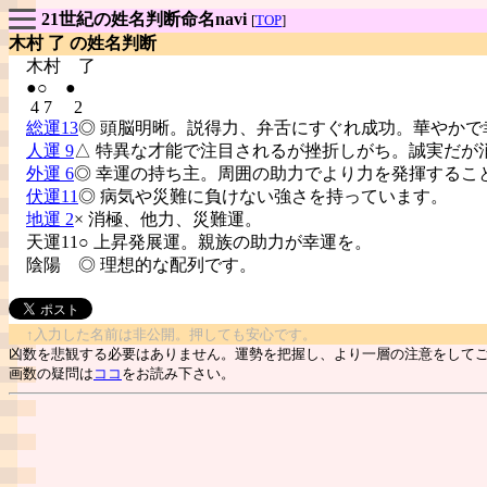
21世紀の姓名判断命名navi
[
TOP
]
木村 了 の姓名判断
木村
了
●○ ●
4 7 2
総運13
◎ 頭脳明晰。説得力、弁舌にすぐれ成功。華やかで
人運 9
△ 特異な才能で注目されるが挫折しがち。誠実だが
外運 6
◎ 幸運の持ち主。周囲の助力でより力を発揮するこ
伏運11
◎ 病気や災難に負けない強さを持っています。
地運 2
× 消極、他力、災難運。
天運11○ 上昇発展運。親族の助力が幸運を。
陰陽
◎ 理想的な配列です。
↑入力した名前は非公開。押しても安心です。
凶数を悲観する必要はありません。運勢を把握し、より一層の注意をして
画数の疑問は
ココ
をお読み下さい。