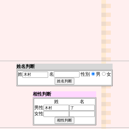
姓名判断
姓
名
性別
男
女
相性判断
姓
名
男性
女性