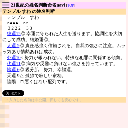
21世紀の姓名判断命名navi
[
TOP
]
テンプル すわ の姓名判断
テンプル
すわ
○●●● ○○
3 2 2 2 3 3
総運15
◎ 幸運に守られた人生を送ります。協調性を大切
にして成功。結婚運◎。
人運 5
◎ 責任感強く信頼される。自我の強さに注意。ムラ
ッ気あり情熱あれば成功。
外運10
× 努力が報われない。特殊な犯罪に関係する傾向。
伏運11
◎ 病気や災難に負けない強さを持っています。
地運 6
◎ 親分肌、努力、幸福運。
天運 9△ 孤独で寂しい家柄。
陰陽
□ 悪くはない配列です。
↑入力した名前は非公開。押しても安心です。