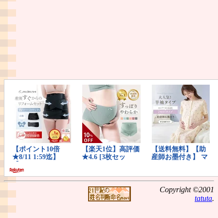
Copyright ©2001
tatuta
.