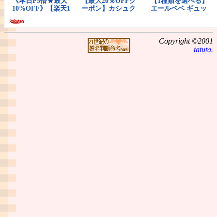
Copyright ©2001
tatuta
.