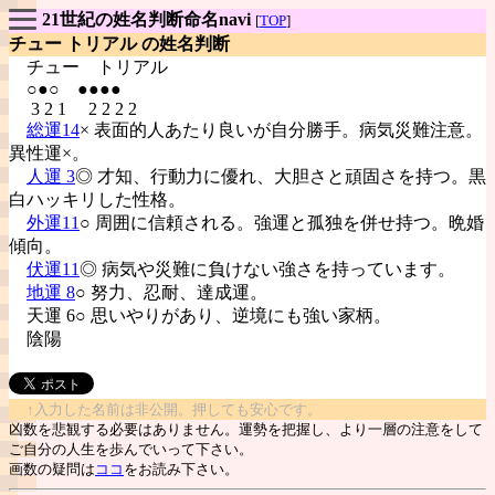
21世紀の姓名判断命名navi
[
TOP
]
チュー トリアル の姓名判断
チュー
トリアル
○●○ ●●●●
3 2 1 2 2 2 2
総運14
× 表面的人あたり良いが自分勝手。病気災難注意。
異性運×。
人運 3
◎ 才知、行動力に優れ、大胆さと頑固さを持つ。黒
白ハッキリした性格。
外運11
○ 周囲に信頼される。強運と孤独を併せ持つ。晩婚
傾向。
伏運11
◎ 病気や災難に負けない強さを持っています。
地運 8
○ 努力、忍耐、達成運。
天運 6○ 思いやりがあり、逆境にも強い家柄。
陰陽
↑入力した名前は非公開。押しても安心です。
凶数を悲観する必要はありません。運勢を把握し、より一層の注意をして
ご自分の人生を歩んでいって下さい。
画数の疑問は
ココ
をお読み下さい。