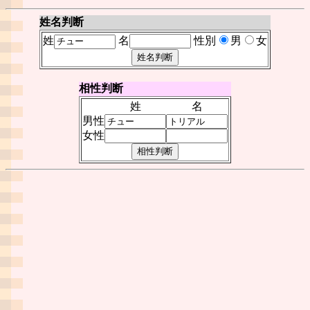
姓名判断
姓
名
性別
男
女
相性判断
姓
名
男性
女性