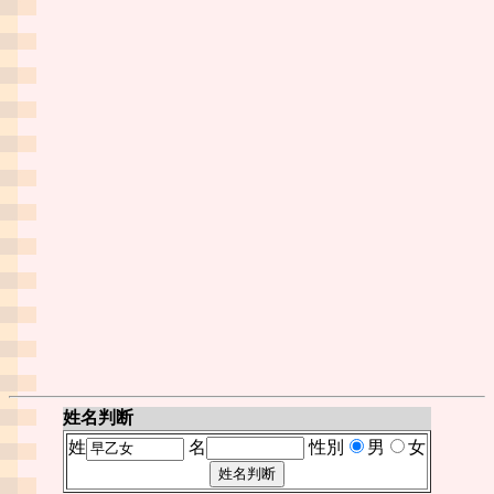
姓名判断
姓
名
性別
男
女