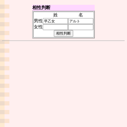
相性判断
姓
名
男性
女性