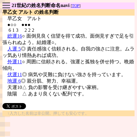
21世紀の姓名判断命名navi
[
TOP
]
早乙女 アルト の姓名判断
早乙女
アルト
●○○ ●●●
6 1 3 2 2 2
総運16
○ 面倒見良く信望を得て成功。面倒見すぎで足を引
張られぬよう。結婚運○。
人運 5
◎ 責任感強く信頼される。自我の強さに注意。ムラ
ッ気あり情熱あれば成功。
外運11
○ 周囲に信頼される。強運と孤独を併せ持つ。晩婚
傾向。
伏運11
◎ 病気や災難に負けない強さを持っています。
地運 6
◎ 親分肌、努力、幸福運。
天運10△ 負の影響を受け継ぎやすい家柄。
陰陽
△ あまり良くない配列です。
↑入力した名前は非公開。押しても安心です。