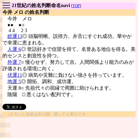
21世紀の姓名判断命名navi
[
TOP
]
今井 メロ の姓名判断
今井
メロ
●● ●○
4 4 2 3
総運13
◎ 頭脳明晰。説得力、弁舌にすぐれ成功。華やか
で幸運に恵まれる。
人運 6
◎ 世話好きで信望を得て、名誉ある地位を得る。美
的センスと創造性を持つ。
外運 7
○ 慢心せず、努力して吉。人間関係より能力のみが
評価される環境に向く。
伏運11
◎ 病気や災難に負けない強さを持っています。
地運 5
◎ 開拓、調和、成功運。
天運 8○ 先祖代々の宿縁で周囲に助けられます。
陰陽
□ 悪くはない配列です。
↑入力した名前は非公開。押しても安心です。