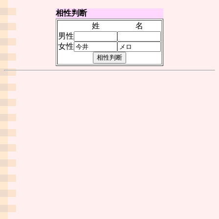
相性判断
姓
名
男性
女性