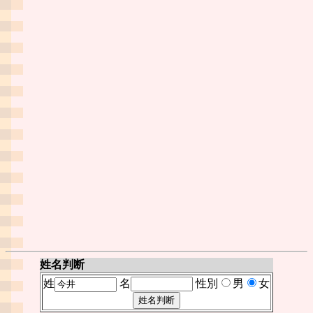
姓名判断
姓
名
性別
男
女