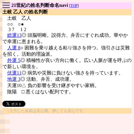
21世紀の姓名判断命名navi
[
TOP
]
土岐 乙人 の姓名判断
土岐
乙人
○○ ○●
3 7 1 2
総運13
◎ 頭脳明晰。説得力、弁舌にすぐれ成功。華やか
で幸運に恵まれる。
人運 8
○ 困難を乗り越える粘り強さを持つ。強引さは災難
を招く。活動的理論派。
外運 5
◎ 積極性が良い方向に働く。広い人脈が運を呼ぶの
で新しい環境を。
伏運11
◎ 病気や災難に負けない強さを持っています。
地運 3
◎ 活動、弁舌、成功運。
天運10△ 負の影響を受け継ぎやすい家柄。
陰陽
□ 悪くはない配列です。
↑入力した名前は非公開。押しても安心です。