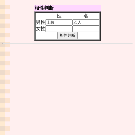
相性判断
姓
名
男性
女性