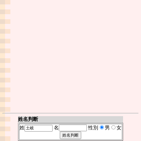
姓名判断
姓
名
性別
男
女