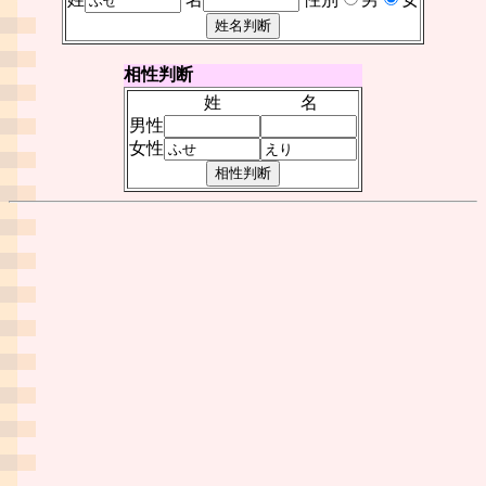
相性判断
姓
名
男性
女性