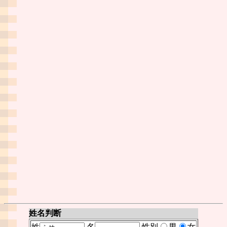
姓名判断
姓
名
性別
男
女