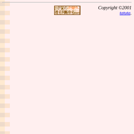
Copyright ©2001
tatuta
.