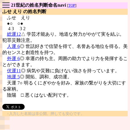
21世紀の姓名判断命名navi
[
TOP
]
ふせ えり の姓名判断
ふせ
えり
●○ ○●
4 3 3 2
総運12
△ 学芸才能あり。地道な努力がやがて実を結ぶ。
犯罪災難注意。
人運 6
◎ 世話好きで信望を得て、名誉ある地位を得る。美
的センスと創造性を持つ。
外運 6
◎ 幸運の持ち主。周囲の助力でより力を発揮するこ
とができます。
伏運11
◎ 病気や災難に負けない強さを持っています。
地運 5
◎ 開拓、調和、成功運。
天運 7○ 明るくにぎやかを好み、家族の繋がりを大切にす
る家柄。
陰陽
□ 悪くはない配列です。
↑入力した名前は非公開。押しても安心です。