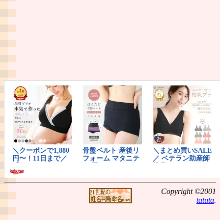
Copyright ©2001
tatuta
.