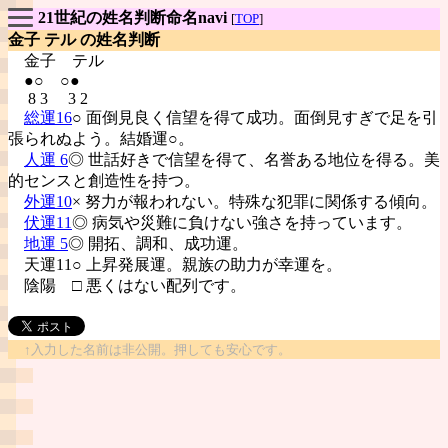
21世紀の姓名判断命名navi
[
TOP
]
金子 テル の姓名判断
金子
テル
●○ ○●
8 3 3 2
総運16
○ 面倒見良く信望を得て成功。面倒見すぎで足を引
張られぬよう。結婚運○。
人運 6
◎ 世話好きで信望を得て、名誉ある地位を得る。美
的センスと創造性を持つ。
外運10
× 努力が報われない。特殊な犯罪に関係する傾向。
伏運11
◎ 病気や災難に負けない強さを持っています。
地運 5
◎ 開拓、調和、成功運。
天運11○ 上昇発展運。親族の助力が幸運を。
陰陽
□ 悪くはない配列です。
↑入力した名前は非公開。押しても安心です。