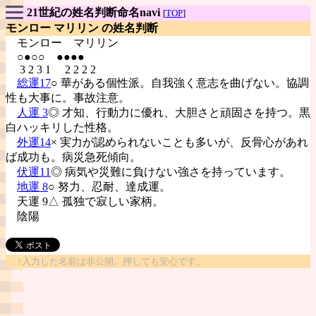
21世紀の姓名判断命名navi
[
TOP
]
モンロー マリリン の姓名判断
モンロー
マリリン
○●○○ ●●●●
3 2 3 1 2 2 2 2
総運17
○ 華がある個性派。自我強く意志を曲げない。協調
性も大事に。事故注意。
人運 3
◎ 才知、行動力に優れ、大胆さと頑固さを持つ。黒
白ハッキリした性格。
外運14
× 実力が認められないことも多いが、反骨心があれ
ば成功も。病災急死傾向。
伏運11
◎ 病気や災難に負けない強さを持っています。
地運 8
○ 努力、忍耐、達成運。
天運 9△ 孤独で寂しい家柄。
陰陽
↑入力した名前は非公開。押しても安心です。