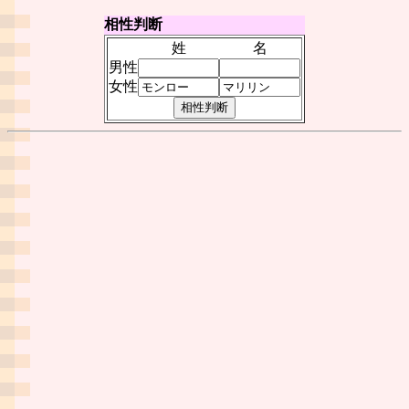
相性判断
姓
名
男性
女性