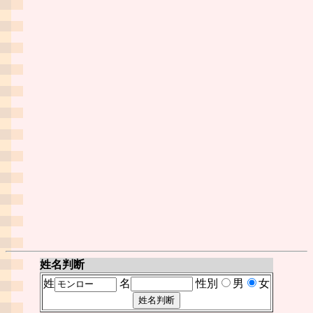
姓名判断
姓
名
性別
男
女