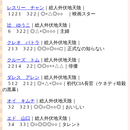
レスリー
チャン
｜総人外伏地天陰｜
1 2 2 1 3 2 2｜◎×△◎○○ ｜映画スター
辻
ゆうこ
｜総人外伏地天陰｜
6 3 2 2｜◎△×◎○○○｜主婦
クレオ
パトラ
｜総人外伏地天陰｜
2 1 3 3 2 2｜◎◎○◎○○□｜正式なの知らない
クルーズ
トム
｜総人外伏地天陰｜
2 2 1 4 2 2｜◎◎○××△△｜俳優
ダレス
アレン
｜総人外伏地天陰｜
5 1 2 2 1 2｜◎×△×◎○○｜初代CIA長官（ケネディ暗殺
の黒幕）
オイ
キムチ
｜総人外伏地天陰｜
3 2 3 2 3｜◎◎○◎○○◎｜おいしい
エド
山口
｜総人外伏地天陰｜
3 4 3 3｜◎○◎◎◎○○｜タレント