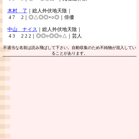
木村
了
｜総人外伏地天陰｜
4 7 2｜◎△◎◎×○◎｜俳優
中山
ナイス
｜総人外伏地天陰｜
4 3 2 2 2｜◎◎○◎◎○△｜芸人
不適当な名前は読み飛ばして下さい。自動収集のため不純物が混入してい
ることがあります。