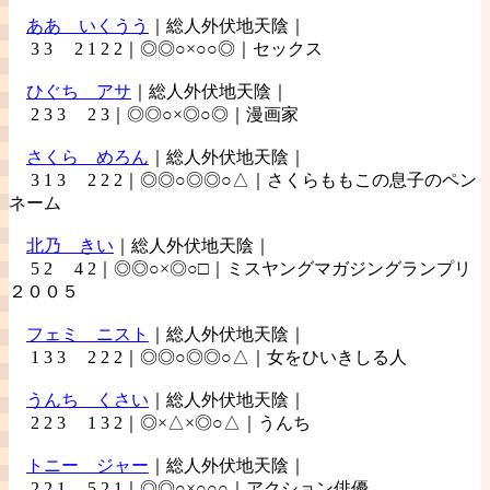
ああ
いくうう
｜総人外伏地天陰｜
3 3 2 1 2 2｜◎◎○×○○◎｜セックス
ひぐち
アサ
｜総人外伏地天陰｜
2 3 3 2 3｜◎◎○×◎○◎｜漫画家
さくら
めろん
｜総人外伏地天陰｜
3 1 3 2 2 2｜◎◎○◎◎○△｜さくらももこの息子のペン
ネーム
北乃
きい
｜総人外伏地天陰｜
5 2 4 2｜◎◎○×◎○□｜ミスヤングマガジングランプリ
２００５
フェミ
ニスト
｜総人外伏地天陰｜
1 3 3 2 2 2｜◎◎○◎◎○△｜女をひいきしる人
うんち
くさい
｜総人外伏地天陰｜
2 2 3 1 3 2｜◎×△×◎○△｜うんち
トニー
ジャー
｜総人外伏地天陰｜
2 2 1 5 2 1｜◎◎○×○○○｜アクション俳優