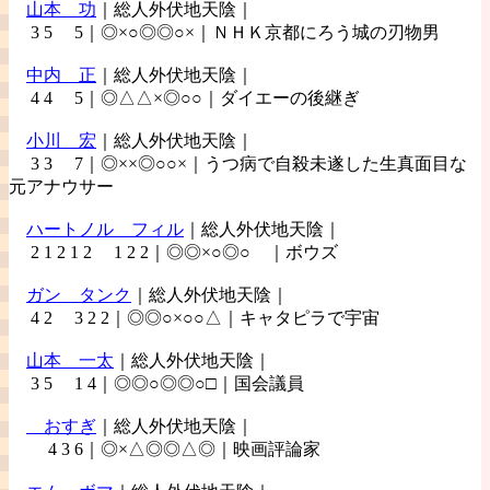
山本
功
｜総人外伏地天陰｜
3 5 5｜◎×○◎◎○×｜ＮＨＫ京都にろう城の刃物男
中内
正
｜総人外伏地天陰｜
4 4 5｜◎△△×◎○○｜ダイエーの後継ぎ
小川
宏
｜総人外伏地天陰｜
3 3 7｜◎××◎○○×｜うつ病で自殺未遂した生真面目な
元アナウサー
ハートノル
フィル
｜総人外伏地天陰｜
2 1 2 1 2 1 2 2｜◎◎×○◎○ ｜ボウズ
ガン
タンク
｜総人外伏地天陰｜
4 2 3 2 2｜◎◎○×○○△｜キャタピラで宇宙
山本
一太
｜総人外伏地天陰｜
3 5 1 4｜◎◎○◎◎○□｜国会議員
おすぎ
｜総人外伏地天陰｜
4 3 6｜◎×△◎◎△◎｜映画評論家