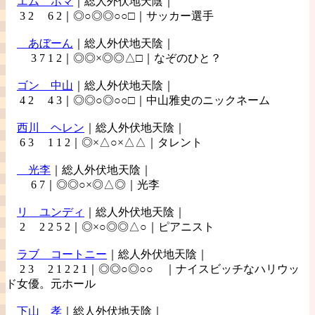
エム
ボマ
｜総人外伏地天陰｜
3 2 6 2｜◎○◎◎○○□｜サッカー選手
あぼーん
｜総人外伏地天陰｜
3 7 1 2｜◎◎×◎◎△□｜なぞのひと？
ゴン
中山
｜総人外伏地天陰｜
4 2 4 3｜◎◎○◎○○□｜中山雅史のニックネーム
西川
ヘレン
｜総人外伏地天陰｜
6 3 1 1 2｜◎×△○×△△｜タレント
光李
｜総人外伏地天陰｜
6 7｜◎◎○×◎△◎｜光李
リ
ユンディ
｜総人外伏地天陰｜
2 2 2 5 2｜◎×○◎◎△○｜ピアニスト
ラブ
コートニー
｜総人外伏地天陰｜
2 3 2 1 2 2 1｜◎◎○◎○○ ｜ナイスビッチなハリウッ
ド女優。元ホール
下山
孝
｜総人外伏地天陰｜