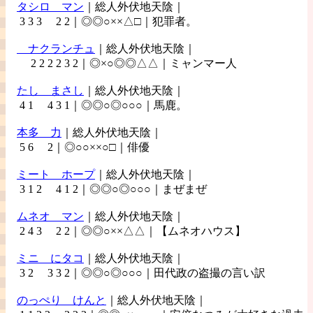
タシロ
マン
｜総人外伏地天陰｜
3 3 3 2 2｜◎◎○××△□｜犯罪者。
ナクランチュ
｜総人外伏地天陰｜
2 2 2 2 3 2｜◎×○◎◎△△｜ミャンマー人
たし
まさし
｜総人外伏地天陰｜
4 1 4 3 1｜◎◎○◎○○○｜馬鹿。
本多
力
｜総人外伏地天陰｜
5 6 2｜◎○○××○□｜俳優
ミート
ホープ
｜総人外伏地天陰｜
3 1 2 4 1 2｜◎◎○◎○○○｜まぜまぜ
ムネオ
マン
｜総人外伏地天陰｜
2 4 3 2 2｜◎◎○××△△｜【ムネオハウス】
ミニ
にタコ
｜総人外伏地天陰｜
3 2 3 3 2｜◎◎○◎○○○｜田代政の盗撮の言い訳
のっぺり
けんと
｜総人外伏地天陰｜