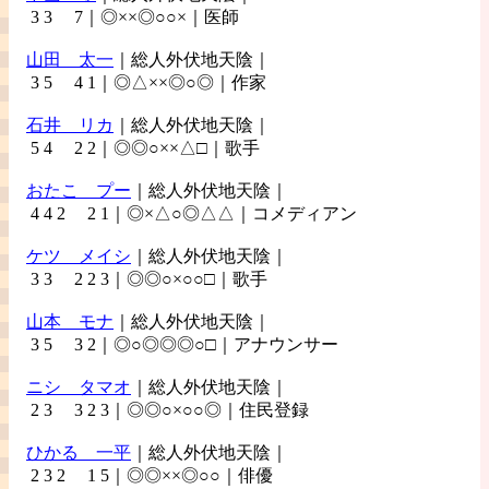
3 3 7｜◎××◎○○×｜医師
山田
太一
｜総人外伏地天陰｜
3 5 4 1｜◎△××◎○◎｜作家
石井
リカ
｜総人外伏地天陰｜
5 4 2 2｜◎◎○××△□｜歌手
おたこ
プー
｜総人外伏地天陰｜
4 4 2 2 1｜◎×△○◎△△｜コメディアン
ケツ
メイシ
｜総人外伏地天陰｜
3 3 2 2 3｜◎◎○×○○□｜歌手
山本
モナ
｜総人外伏地天陰｜
3 5 3 2｜◎○◎◎◎○□｜アナウンサー
ニシ
タマオ
｜総人外伏地天陰｜
2 3 3 2 3｜◎◎○×○○◎｜住民登録
ひかる
一平
｜総人外伏地天陰｜
2 3 2 1 5｜◎◎××◎○○｜俳優