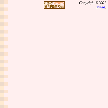
Copyright ©2001
tatuta
.