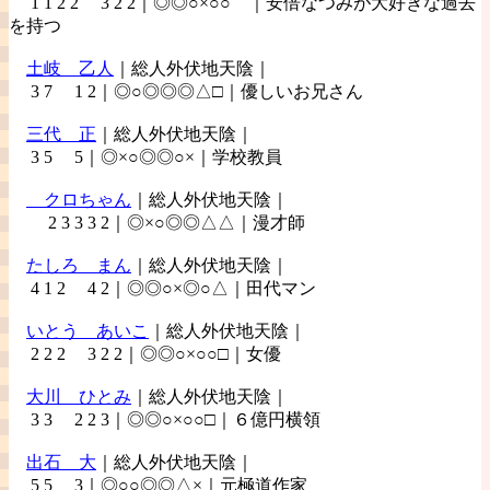
1 1 2 2 3 2 2｜◎◎○×○○ ｜安倍なつみが大好きな過去
を持つ
土岐
乙人
｜総人外伏地天陰｜
3 7 1 2｜◎○◎◎◎△□｜優しいお兄さん
三代
正
｜総人外伏地天陰｜
3 5 5｜◎×○◎◎○×｜学校教員
クロちゃん
｜総人外伏地天陰｜
2 3 3 3 2｜◎×○◎◎△△｜漫才師
たしろ
まん
｜総人外伏地天陰｜
4 1 2 4 2｜◎◎○×◎○△｜田代マン
いとう
あいこ
｜総人外伏地天陰｜
2 2 2 3 2 2｜◎◎○×○○□｜女優
大川
ひとみ
｜総人外伏地天陰｜
3 3 2 2 3｜◎◎○×○○□｜６億円横領
出石
大
｜総人外伏地天陰｜
5 5 3｜◎○○◎◎△×｜元極道作家