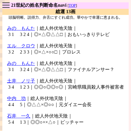
21世紀の姓名判断命名navi
[
TOP
]
総運 13画
頭脳明晰。説得力、弁舌にすぐれ成功。華やかで幸運に恵まれる。
みの もんた
｜総人外伏地天陰｜
3 1 3 2 4｜◎×△◎△△□｜おもいっきりテレビ
エル クロウ
｜総人外伏地天陰｜
3 2 2 3 3｜◎×△×○○□｜プロレス
みの
もんた
｜総人外伏地天陰｜
3 1 3 2 4｜◎×△◎△△□｜ファイナルアンサー？
土井
ノリ子
｜総人外伏地天陰｜
3 4 1 2 3｜◎◎○◎◎○◎｜宮崎県職員殺人事件被害者
中内
功
｜総人外伏地天陰｜
4 4 5｜◎△△×◎○○｜元ダイエー会長
石井
一久
｜総人外伏地天陰｜
5 4 1 3｜◎◎○××△○｜ピッチャー