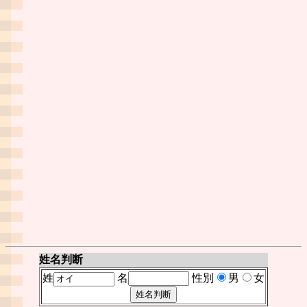
姓名判断
姓
名
性別
男
女