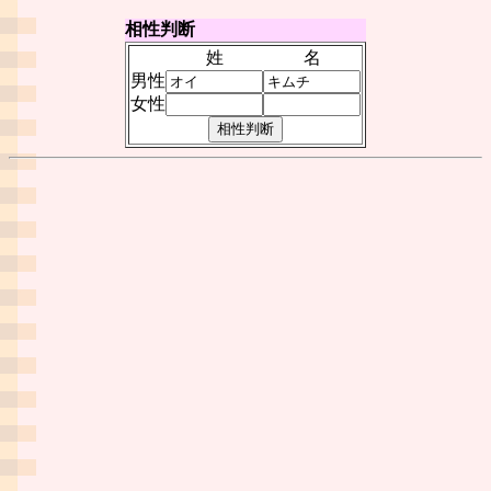
相性判断
姓
名
男性
女性