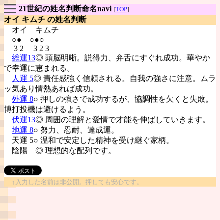
21世紀の姓名判断命名navi
[
TOP
]
オイ キムチ の姓名判断
オイ
キムチ
○● ○●○
3 2 3 2 3
総運13
◎ 頭脳明晰。説得力、弁舌にすぐれ成功。華やか
で幸運に恵まれる。
人運 5
◎ 責任感強く信頼される。自我の強さに注意。ムラ
ッ気あり情熱あれば成功。
外運 8
○ 押しの強さで成功するが、協調性を欠くと失敗。
博打投機は避けるよう。
伏運13
◎ 周囲の理解と愛情で才能を伸ばしていきます。
地運 8
○ 努力、忍耐、達成運。
天運 5○ 温和で安定した精神を受け継ぐ家柄。
陰陽
◎ 理想的な配列です。
↑入力した名前は非公開。押しても安心です。