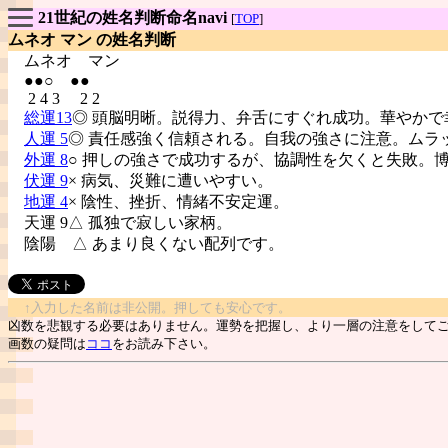
21世紀の姓名判断命名navi
[
TOP
]
ムネオ マン の姓名判断
ムネオ
マン
●●○ ●●
2 4 3 2 2
総運13
◎ 頭脳明晰。説得力、弁舌にすぐれ成功。華やかで
人運 5
◎ 責任感強く信頼される。自我の強さに注意。ムラ
外運 8
○ 押しの強さで成功するが、協調性を欠くと失敗。
伏運 9
× 病気、災難に遭いやすい。
地運 4
× 陰性、挫折、情緒不安定運。
天運 9△ 孤独で寂しい家柄。
陰陽
△ あまり良くない配列です。
↑入力した名前は非公開。押しても安心です。
凶数を悲観する必要はありません。運勢を把握し、より一層の注意をして
画数の疑問は
ココ
をお読み下さい。