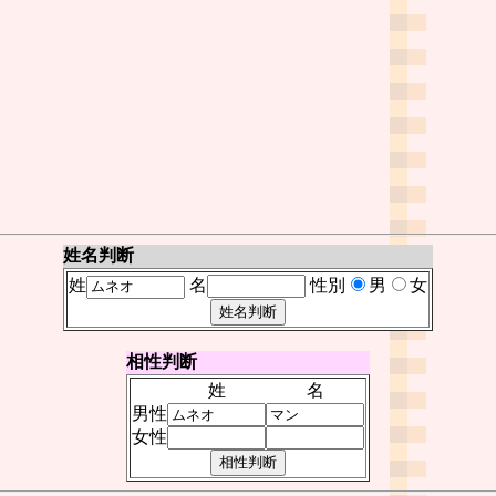
姓名判断
姓
名
性別
男
女
相性判断
姓
名
男性
女性