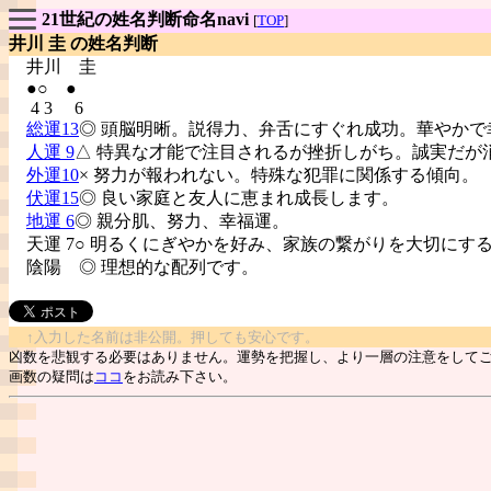
21世紀の姓名判断命名navi
[
TOP
]
井川 圭 の姓名判断
井川
圭
●○ ●
4 3 6
総運13
◎ 頭脳明晰。説得力、弁舌にすぐれ成功。華やかで
人運 9
△ 特異な才能で注目されるが挫折しがち。誠実だが
外運10
× 努力が報われない。特殊な犯罪に関係する傾向。
伏運15
◎ 良い家庭と友人に恵まれ成長します。
地運 6
◎ 親分肌、努力、幸福運。
天運 7○ 明るくにぎやかを好み、家族の繋がりを大切にす
陰陽
◎ 理想的な配列です。
↑入力した名前は非公開。押しても安心です。
凶数を悲観する必要はありません。運勢を把握し、より一層の注意をして
画数の疑問は
ココ
をお読み下さい。