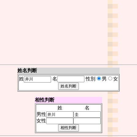
姓名判断
姓
名
性別
男
女
相性判断
姓
名
男性
女性