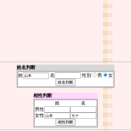
姓名判断
姓
名
性別
男
女
相性判断
姓
名
男性
女性