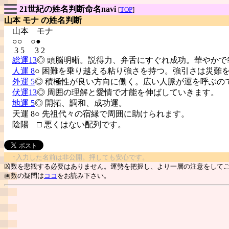
21世紀の姓名判断命名navi
[
TOP
]
山本 モナ の姓名判断
山本
モナ
○○ ○●
3 5 3 2
総運13
◎ 頭脳明晰。説得力、弁舌にすぐれ成功。華やかで
人運 8
○ 困難を乗り越える粘り強さを持つ。強引さは災難
外運 5
◎ 積極性が良い方向に働く。広い人脈が運を呼ぶの
伏運13
◎ 周囲の理解と愛情で才能を伸ばしていきます。
地運 5
◎ 開拓、調和、成功運。
天運 8○ 先祖代々の宿縁で周囲に助けられます。
陰陽
□ 悪くはない配列です。
↑入力した名前は非公開。押しても安心です。
凶数を悲観する必要はありません。運勢を把握し、より一層の注意をして
画数の疑問は
ココ
をお読み下さい。