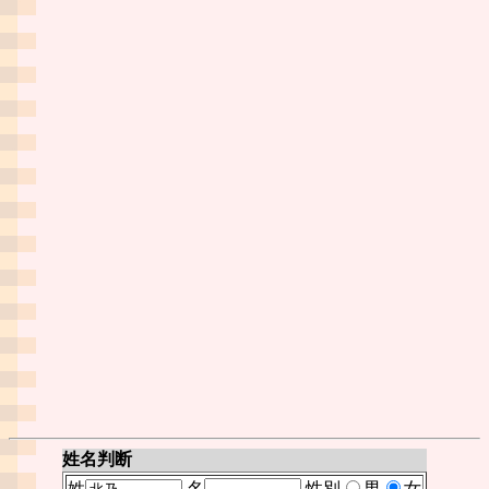
姓名判断
姓
名
性別
男
女