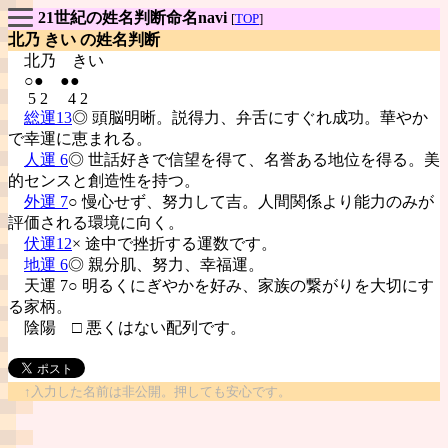
21世紀の姓名判断命名navi
[
TOP
]
北乃 きい の姓名判断
北乃
きい
○● ●●
5 2 4 2
総運13
◎ 頭脳明晰。説得力、弁舌にすぐれ成功。華やか
で幸運に恵まれる。
人運 6
◎ 世話好きで信望を得て、名誉ある地位を得る。美
的センスと創造性を持つ。
外運 7
○ 慢心せず、努力して吉。人間関係より能力のみが
評価される環境に向く。
伏運12
× 途中で挫折する運数です。
地運 6
◎ 親分肌、努力、幸福運。
天運 7○ 明るくにぎやかを好み、家族の繋がりを大切にす
る家柄。
陰陽
□ 悪くはない配列です。
↑入力した名前は非公開。押しても安心です。