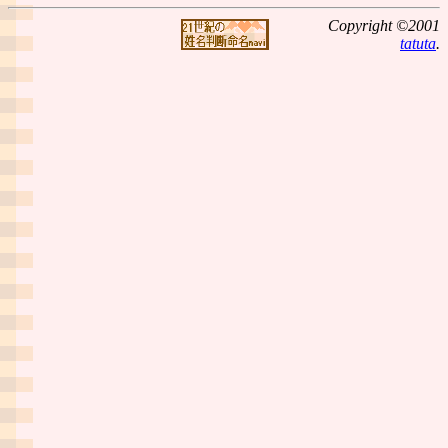
Copyright ©2001
tatuta
.