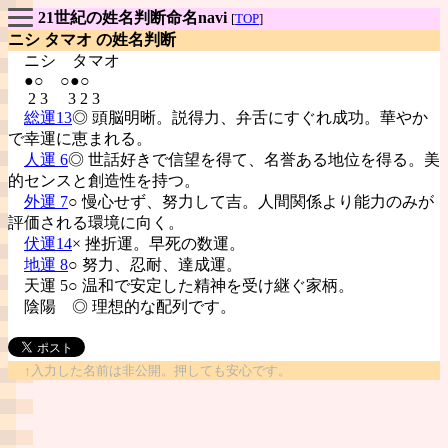
21世紀の姓名判断命名navi
[
TOP
]
ニシ タマオ の姓名判断
ニシ
タマオ
●○ ○●○
2 3 3 2 3
総運13
◎ 頭脳明晰。説得力、弁舌にすぐれ成功。華やか
で幸運に恵まれる。
人運 6
◎ 世話好きで信望を得て、名誉ある地位を得る。美
的センスと創造性を持つ。
外運 7
○ 慢心せず、努力して吉。人間関係より能力のみが
評価される環境に向く。
伏運14
× 挫折運。早死の数運。
地運 8
○ 努力、忍耐、達成運。
天運 5○ 温和で安定した精神を受け継ぐ家柄。
陰陽
◎ 理想的な配列です。
↑入力した名前は非公開。押しても安心です。