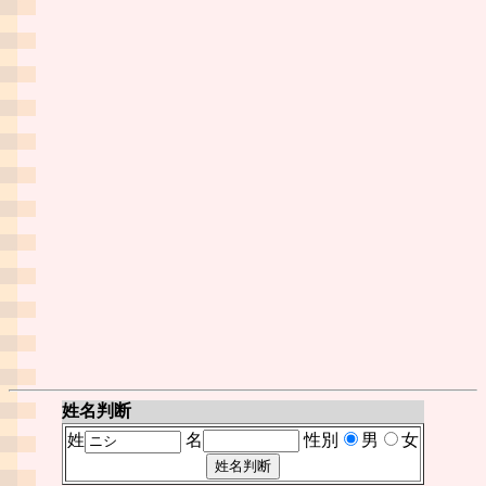
姓名判断
姓
名
性別
男
女