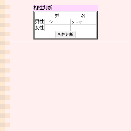
相性判断
姓
名
男性
女性