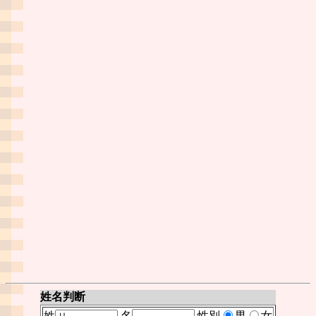
姓名判断
姓
名
性別
男
女