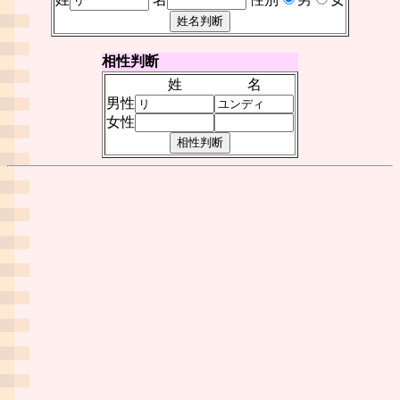
相性判断
姓
名
男性
女性