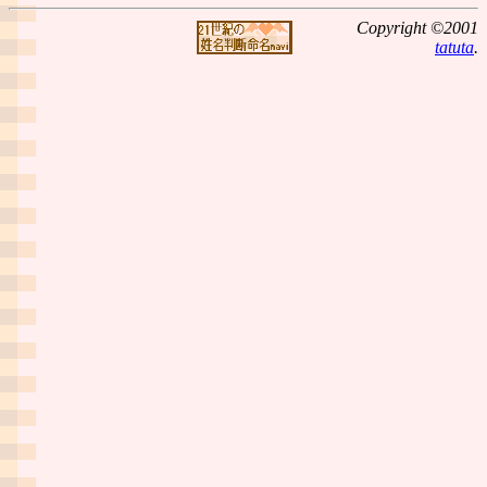
Copyright ©2001
tatuta
.