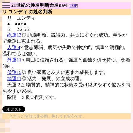
21世紀の姓名判断命名navi
[
TOP
]
リ ユンディ の姓名判断
リ
ユンディ
● ●●○●
2 2 2 5 2
総運13
◎ 頭脳明晰。説得力、弁舌にすぐれ成功。華やか
で幸運に恵まれる。
人運 4
× 意志薄弱、病気や失敗で伸びず。慎重で消極的。
温和で芯は強い。
外運11
○ 周囲に信頼される。強運と孤独を併せ持つ。晩婚
傾向。
伏運15
◎ 良い家庭と友人に恵まれ成長します。
地運11
◎ 活力、発展、独立成功運。
天運 2△ 物質的、精神的に状態を受け継ぎやすく悩みを持
ちやすい家柄。
陰陽
○ 良い配列です。
↑入力した名前は非公開。押しても安心です。