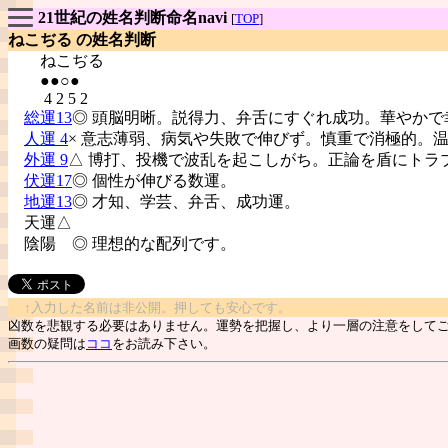
21世紀の姓名判断命名navi
[
TOP
]
ねこぢる の姓名判断
ねこぢる
●●○●
4 2 5 2
総運13
◎ 頭脳明晰。説得力、弁舌にすぐれ成功。華やかで
人運 4
× 意志薄弱、病気や失敗で伸びず。慎重で消極的。
外運 9
△ 博打、投機で波乱を起こしがち。正論を盾にトラ
伏運17
◎ 個性が伸びる数運。
地運13
◎ 才知、学芸、弁舌、成功運。
天運△
陰陽
◎ 理想的な配列です。
↑入力した名前は非公開。押しても安心です。
凶数を悲観する必要はありません。運勢を把握し、より一層の注意をして
画数の疑問は
ココ
をお読み下さい。