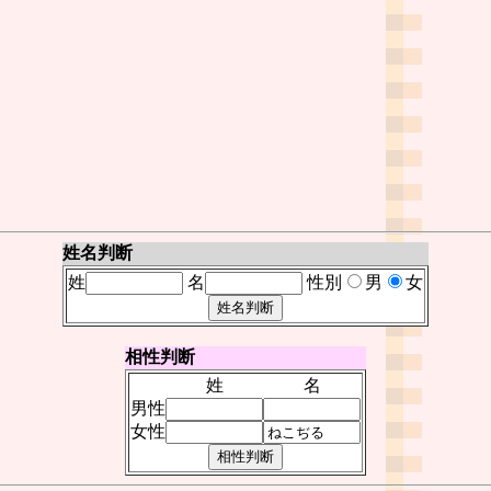
姓名判断
姓
名
性別
男
女
相性判断
姓
名
男性
女性