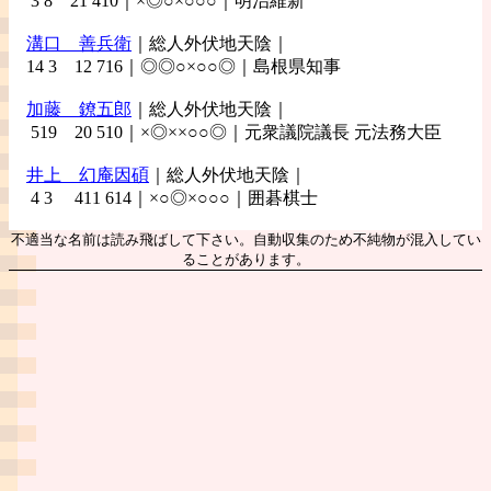
3 8 21 410｜×◎○×○○○｜明治維新
溝口
善兵衛
｜総人外伏地天陰｜
14 3 12 716｜◎◎○×○○◎｜島根県知事
加藤
鐐五郎
｜総人外伏地天陰｜
519 20 510｜×◎××○○◎｜元衆議院議長 元法務大臣
井上
幻庵因碩
｜総人外伏地天陰｜
4 3 411 614｜×○◎×○○○｜囲碁棋士
不適当な名前は読み飛ばして下さい。自動収集のため不純物が混入してい
ることがあります。