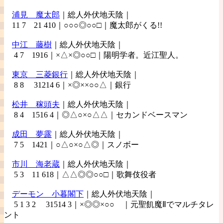
浦見
魔太郎
｜総人外伏地天陰｜
11 7 21 410｜○○○◎○○□｜魔太郎がくる!!
中江
藤樹
｜総人外伏地天陰｜
4 7 1916｜×△×◎○○□｜陽明学者。近江聖人。
東京
三菱銀行
｜総人外伏地天陰｜
8 8 31214 6｜×◎××○○△｜銀行
松井
稼頭夫
｜総人外伏地天陰｜
8 4 1516 4｜◎△○×○△△｜セカンドベースマン
成田
夢露
｜総人外伏地天陰｜
7 5 1421｜○△○×○△◎｜スノボー
市川
海老蔵
｜総人外伏地天陰｜
5 3 11 618｜△△◎◎○○□｜歌舞伎役者
デーモン
小暮閣下
｜総人外伏地天陰｜
5 1 3 2 31514 3｜×◎◎×○○ ｜元聖飢魔Ⅱでマルチタレ
ント