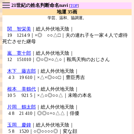
21世紀の姓名判断命名navi
[
TOP
]
地運 35画
学芸、温和、協調運。
関 智栄美
｜総人外伏地天陰｜
19 1214 9｜×◎ ○○△□｜夫の連れ子を一家４人で虐待
死亡させた継母
嵐
寛十郎
｜総人外伏地天陰｜
12 151010｜◎○◎×○△○｜鞍馬天狗のおじさん
木下
藤吉郎
｜総人外伏地天陰｜
4 3 19 610｜×△×◎○○□｜豊臣秀吉
根本
美鶴代
｜総人外伏地天陰｜
10 5 921 5｜×△○◎○○△｜未唯の本名
片岡
鶴太郎
｜総人外伏地天陰｜
4 8 21 410｜◎◎○×○△△｜俳優
玉岡
慶鐘
｜総人外伏地天陰｜
5 8 1520｜○◎○○○○◎｜変な顔