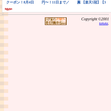
Copyright ©2001
tatuta
.