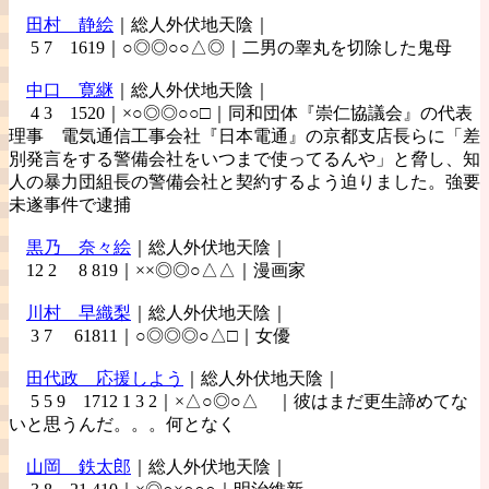
田村
静絵
｜総人外伏地天陰｜
5 7 1619｜○◎◎○○△◎｜二男の睾丸を切除した鬼母
中口
寛継
｜総人外伏地天陰｜
4 3 1520｜×○◎◎○○□｜同和団体『崇仁協議会』の代表
理事 電気通信工事会社『日本電通』の京都支店長らに「差
別発言をする警備会社をいつまで使ってるんや」と脅し、知
人の暴力団組長の警備会社と契約するよう迫りました。強要
未遂事件で逮捕
黒乃
奈々絵
｜総人外伏地天陰｜
12 2 8 819｜××◎◎○△△｜漫画家
川村
早織梨
｜総人外伏地天陰｜
3 7 61811｜○◎◎◎○△□｜女優
田代政
応援しよう
｜総人外伏地天陰｜
5 5 9 1712 1 3 2｜×△○◎○△ ｜彼はまだ更生諦めてな
いと思うんだ。。。何となく
山岡
鉄太郎
｜総人外伏地天陰｜