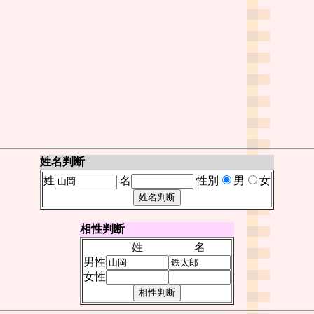
姓名判断
姓
名
性別
男
女
相性判断
姓
名
男性
女性