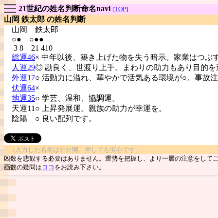
21世紀の姓名判断命名navi
[
TOP
]
山岡 鉄太郎 の姓名判断
山岡
鉄太郎
○● ○●●
3 8 21 410
総運46
× 中年以後、築き上げた物を失う暗示。家業はつぶ
人運29
◎ 勘良く、世渡り上手。まわりの助力もあり目的を
外運17
○ 活動力に溢れ、華やかで活気ある環境が○。事故
伏運64
×
地運35
○ 学芸、温和、協調運。
天運11○ 上昇発展運。親族の助力が幸運を。
陰陽
○ 良い配列です。
↑入力した名前は非公開。押しても安心です。
凶数を悲観する必要はありません。運勢を把握し、より一層の注意をして
画数の疑問は
ココ
をお読み下さい。