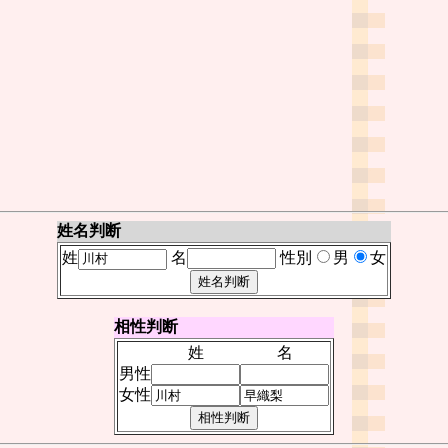
姓名判断
姓
名
性別
男
女
相性判断
姓
名
男性
女性