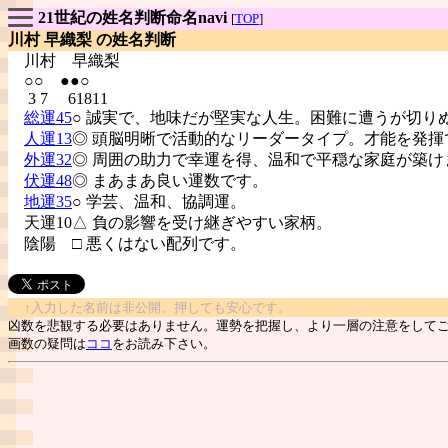
21世紀の姓名判断命名navi
[
TOP
]
川村 早織梨 の姓名判断
川村
早織梨
○○ ●●○
3 7 61811
総運45
○ 誠実で、地味だが堅実な人生。困難に遭うが切り
人運13
◎ 頭脳明晰で活動的なリーダータイプ。才能を発揮
外運32
◎ 周囲の助力で幸運を得、温和で平穏な家庭が築け
伏運48
◎ まあまあ良い運数です。
地運35
○ 学芸、温和、協調運。
天運10△ 負の影響を受け継ぎやすい家柄。
陰陽
□ 悪くはない配列です。
↑入力した名前は非公開。押しても安心です。
凶数を悲観する必要はありません。運勢を把握し、より一層の注意をして
画数の疑問は
ココ
をお読み下さい。